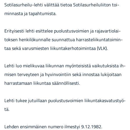
Sotilasurheilu-​lehti vä­lit­tää tie­toa So­ti­la­sur­hei­lu­lii­ton toi­
min­nas­ta ja ta­pah­tu­mis­ta.
Eri­tyi­ses­ti lehti esit­te­lee puo­lus­tus­voi­mien ja ra­ja­var­tio­lai­
tok­sen hen­ki­lö­kun­nal­le suun­nat­tua har­ras­te­lii­kun­ta­toi­min­
taa sekä va­rus­mies­ten lii­kun­ta­ker­ho­toi­min­taa (VLK).
Lehti luo mie­li­ku­vaa lii­kun­nan myön­tei­sis­tä vai­ku­tuk­sis­ta ih­
mi­sen ter­vey­teen ja hy­vin­voin­tiin sekä in­nos­taa lu­ki­joi­taan
har­ras­ta­maan lii­kun­taa sään­nöl­li­ses­ti.
Lehti tukee ju­tuil­laan puo­lus­tus­voi­mien lii­kun­ta­kas­va­tus­työ­
tä.
Leh­den en­sim­mäi­nen nu­me­ro il­mes­tyi 9.12.1982.