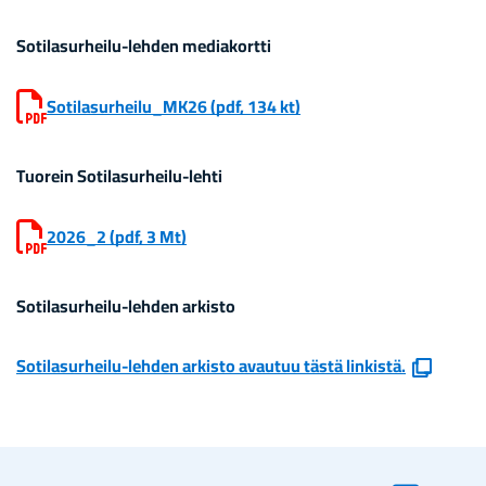
Sotilasurheilu-​lehden me­dia­kort­ti
So­ti­la­sur­hei­lu_MK26
(pdf, 134 kt)
Tuo­rein Sotilasurheilu-​lehti
2026_2
(pdf, 3 Mt)
Sotilasurheilu-​lehden ar­kis­to
(avau­
Sotilasurheilu-​lehden ar­kis­to avau­tuu tästä lin­kis­tä.
tuu
uu­
teen