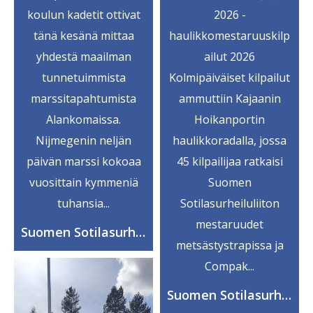
2026 -
koulun kadetit ottivat
haulikkomestaruuskilp
tänä kesänä mittaa
ailut 2026
yhdestä maailman
Kolmipäiväiset kilpailut
tunnetuimmista
ammuttiin Kajaanin
marssitapahtumista
Hoikanportin
Alankomaissa.
haulikkoradalla, jossa
Nijmegenin neljän
45 kilpailijaa ratkaisi
päivän marssi kokoaa
Suomen
vuosittain kymmeniä
Sotilasurheiluliiton
tuhansia...
mestaruudet
Suomen Sotilasurheiluliitto ry
metsästystrapissa ja
Compak...
Suomen Sotilasurheiluliitto ry