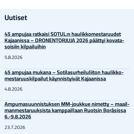
Uu­ti­set
45 am­pu­jaa rat­kai­si SOTUL:n hau­lik­ko­mes­ta­ruu­det
Ka­jaa­nis­sa – DRO­NEN­TOR­JU­JA 2026 päät­tyi ko­va­ta­
soi­siin kil­pai­lui­hin
5.8.2026
45 am­pu­jaa mu­ka­na – So­ti­la­sur­hei­lu­lii­ton hau­lik­ko­
mes­ta­ruus­kil­pai­lut käyn­nis­tyi­vät Ka­jaa­nis­sa
4.8.2026
Am­pu­ma­suun­nis­tuk­sen MM-​joukkue ni­met­ty – maa­il­
man­mes­ta­ruuk­sis­ta kamp­pail­laan Ruot­sin Boråsissa
6.-9.8.2026
23.7.2026