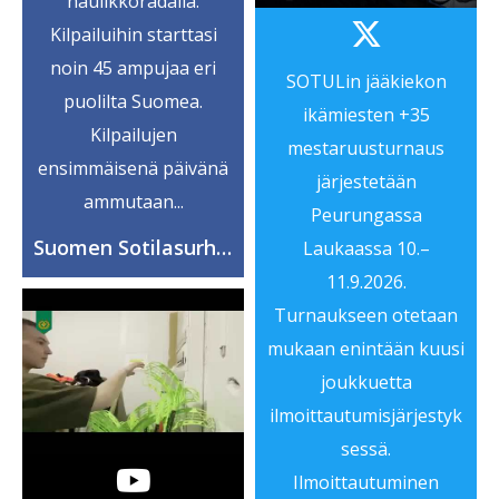
haulikkoradalla.
Kilpailuihin starttasi
noin 45 ampujaa eri
SOTULin jääkiekon
puolilta Suomea.
ikämiesten +35
Kilpailujen
mestaruusturnaus
ensimmäisenä päivänä
järjestetään
ammutaan...
Peurungassa
Suomen Sotilasurheiluliitto ry
Laukaassa 10.–
11.9.2026.
Turnaukseen otetaan
mukaan enintään kuusi
joukkuetta
ilmoittautumisjärjestyk
sessä.
Ilmoittautuminen