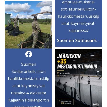
ampujaa-mukana-
sotilasurheiluliiton-
haulikkomestaruuskilp
ailut-kaynnistyivat-
kajaanissa/
Suomen Sotilasurheiluliitto ry
Suomen
Sotilasurheiluliiton
haulikkomestaruuskilp
ailut käynnistyivät
tiistaina 4. elokuuta
Kajaanin Hoikanportin