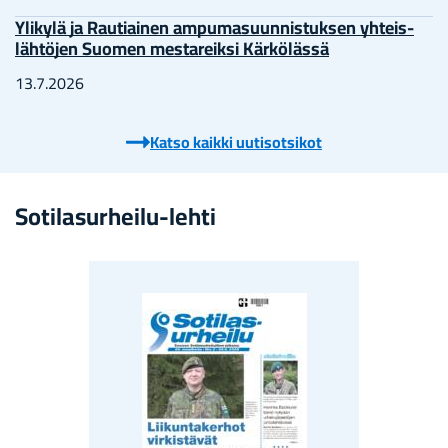
Yli­ky­lä ja Rau­tiai­nen am­pu­ma­suun­nis­tuk­sen yh­teis­
läh­tö­jen Suo­men mes­ta­reik­si Kär­kö­läs­sä
13.7.2026
Katso kaik­ki uu­ti­sot­si­kot
Sotilasurheilu-​lehti