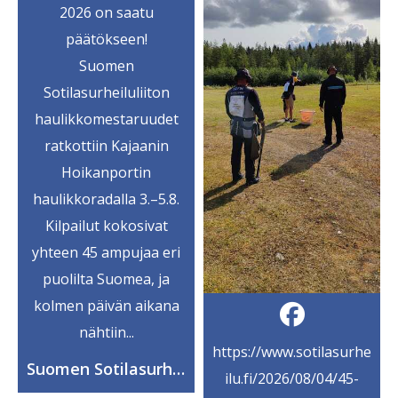
2026 on saatu
päätökseen!
Suomen
Sotilasurheiluliiton
haulikkomestaruudet
ratkottiin Kajaanin
Hoikanportin
haulikkoradalla 3.–5.8.
Kilpailut kokosivat
yhteen 45 ampujaa eri
puolilta Suomea, ja
kolmen päivän aikana
nähtiin...
https://www.sotilasurhe
Suomen Sotilasurheiluliitto ry
ilu.fi/2026/08/04/45-