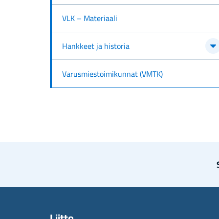
VLK – Ma­te­ri­aa­li
Hank­keet ja his­to­ria
H
ja
hi
Va­rus­mies­toi­mi­kun­nat (VMTK)
a
Liit­to