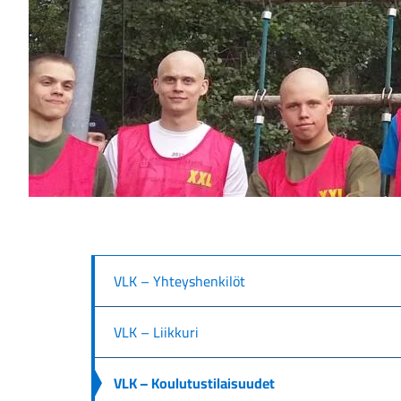
VLK – Yh­teys­hen­ki­löt
VLK – Liik­ku­ri
VLK – Kou­lu­tus­ti­lai­suu­det