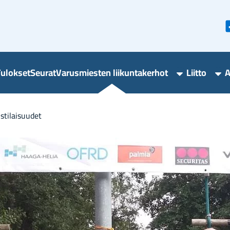
u­lok­set
Seu­rat
Va­rus­mies­ten lii­kun­ta­ker­hot
Liit­to
A
Varusmieste
Lii
liikuntakerho
ala
alasivut
­ti­lai­suu­det