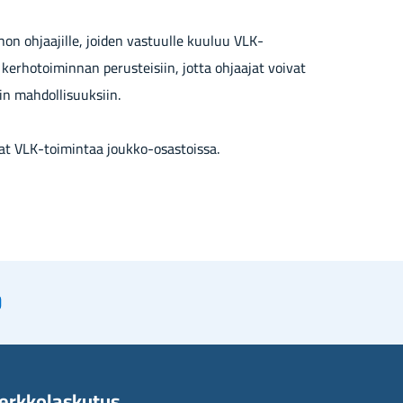
hon oh­jaa­jil­le, joi­den vas­tuul­le kuu­luu VLK-​
 ker­ho­toi­min­nan pe­rus­tei­siin, jotta oh­jaa­jat voi­vat
 mah­dol­li­suuk­siin.
oi­vat VLK-​toimintaa joukko-​osastoissa.
uo­
iir­
en
yt
o­
oi­
­
een
erk­ko­las­ku­tus