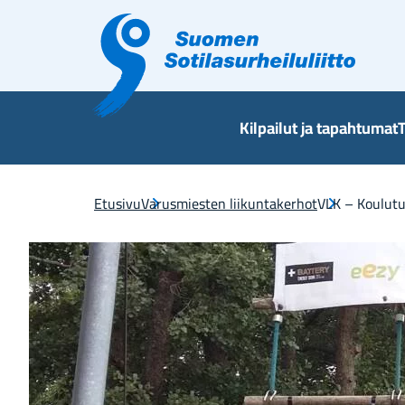
Siir­
Etusi­
ry
vu
si­
säl­
töön
Kil­pai­lut ja ta­pah­tu­mat
T
Etusi­vu
Va­rus­mies­ten lii­kun­ta­ker­hot
VLK – Kou­lu­tus