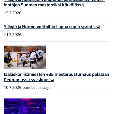
läh­tö­jen Suo­men mes­ta­reik­si Kär­kö­läs­sä
13.7.2026
Yli­ky­lä ja Nurmo voit­toi­hin Lapua cupin sprin­tis­sä
11.7.2026
Jää­kie­kon ikä­mies­ten +35 mes­ta­ruus­tur­naus pe­la­taan
Peu­run­gas­sa syys­kuus­sa
10.7.2026
Jouni Lep­pä­saa­jo