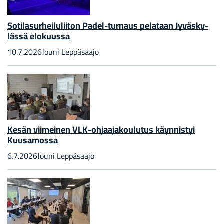
So­ti­la­sur­hei­lu­lii­ton Padel-​turnaus pe­la­taan Jy­väs­ky­
läs­sä elo­kuus­sa
10.7.2026
Jouni Lep­pä­saa­jo
Kesän vii­mei­nen VLK-​ohjaajakoulutus käyn­nis­tyi
Kuusa­mos­sa
6.7.2026
Jouni Lep­pä­saa­jo