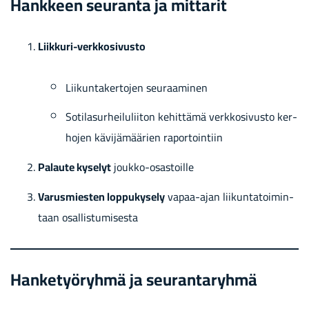
Hank­keen seu­ran­ta ja mit­ta­rit
Liikkuri-​verkkosivusto
Lii­kun­ta­ker­to­jen seu­raa­mi­nen
So­ti­la­sur­hei­lu­lii­ton ke­hit­tä­mä verk­ko­si­vus­to ker­
ho­jen kä­vi­jä­mää­rien ra­por­toin­tiin
Pa­lau­te ky­se­lyt
joukko-​osastoille
Va­rus­mies­ten lop­pu­ky­se­ly
vapaa-​ajan lii­kun­ta­toi­min­
taan osal­lis­tu­mi­ses­ta
Han­ke­työ­ryh­mä ja seu­ran­ta­ryh­mä