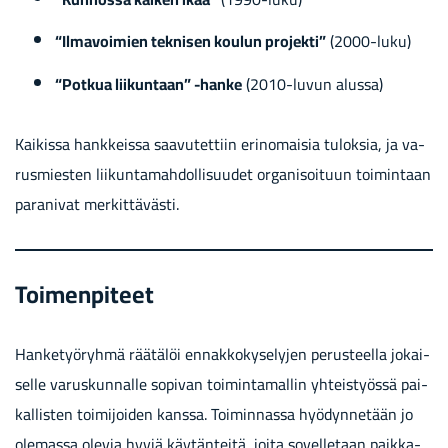
“Il­ma­voi­mien tek­ni­sen kou­lun pro­jek­ti”
(2000-luku)
“Pot­kua lii­kun­taan” -​hanke
(2010-​luvun alus­sa)
Kai­kis­sa hank­keis­sa saa­vu­tet­tiin erin­omai­sia tu­lok­sia, ja va­
rus­mies­ten lii­kun­ta­mah­dol­li­suu­det or­ga­ni­soi­tuun toi­min­taan
pa­ra­ni­vat mer­kit­tä­väs­ti.
Toi­men­pi­teet
Han­ke­työ­ryh­mä rää­tä­löi en­nak­ko­ky­se­ly­jen pe­rus­teel­la jo­kai­
sel­le va­rus­kun­nal­le so­pi­van toi­min­ta­mal­lin yh­teis­työs­sä pai­
kal­lis­ten toi­mi­joi­den kans­sa. Toi­min­nas­sa hyö­dyn­ne­tään jo
ole­mas­sa ole­via hyviä käy­tän­tei­tä, joita so­vel­le­taan paik­ka­