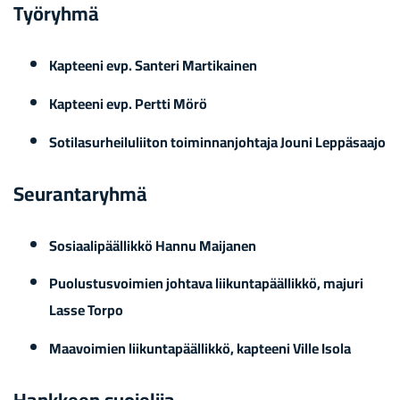
Työ­ryh­mä
Kap­tee­ni evp. San­te­ri Mar­ti­kai­nen
Kap­tee­ni evp. Pert­ti Mörö
So­ti­la­sur­hei­lu­lii­ton toi­min­nan­joh­ta­ja Jouni Lep­pä­saa­jo
Seu­ran­ta­ryh­mä
So­si­aa­li­pääl­lik­kö Hannu Mai­ja­nen
Puo­lus­tus­voi­mien joh­ta­va lii­kun­ta­pääl­lik­kö, ma­ju­ri
Lasse Torpo
Maa­voi­mien lii­kun­ta­pääl­lik­kö, kap­tee­ni Ville Isola