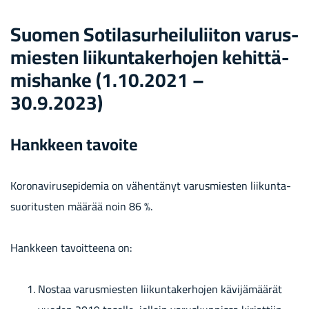
Suo­men So­ti­la­sur­hei­lu­lii­ton va­rus­
mies­ten lii­kun­ta­ker­ho­jen ke­hit­tä­
mis­han­ke (1.10.2021 –
30.9.2023)
Hank­keen ta­voi­te
Ko­ro­na­vi­ruse­pi­de­mia on vä­hen­tä­nyt va­rus­mies­ten lii­kun­ta­
suo­ri­tus­ten mää­rää noin 86 %.
Hank­keen ta­voit­tee­na on:
Nos­taa va­rus­mies­ten lii­kun­ta­ker­ho­jen kä­vi­jä­mää­rät