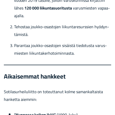
vuo­den 2019 ta­sol­le, jol­loin va­rus­kun­nis­sa kir­jat­tiin
lähes
120 000 lii­kun­ta­suo­ri­tus­ta
va­rus­mies­ten vapaa-​
ajalla.
Te­hos­taa joukko-​osastojen lii­kun­ta­re­surs­sien hyö­dyn­
tä­mis­tä.
Pa­ran­taa joukko-​osastojen si­säis­tä tie­do­tus­ta va­rus­
mies­ten lii­kun­ta­ker­ho­toi­min­nas­ta.
Ai­kai­sem­mat hank­keet
So­ti­la­sur­hei­lu­liit­to on to­teut­ta­nut kolme sa­man­kal­tais­ta
han­ket­ta ai­em­min:
“Kun­nos­sa kai­ken ikää”
(1990-luku)