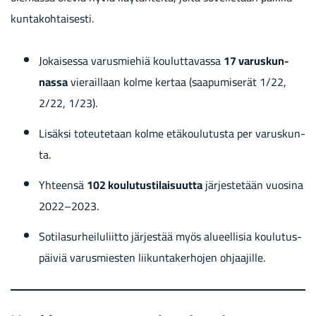
kun­ta­koh­tai­ses­ti.
Jo­kai­ses­sa va­rus­mie­hiä kou­lut­ta­vas­sa
17 va­rus­kun­
nas­sa
vie­rail­laan kolme ker­taa (saa­pu­mi­se­rät 1/22,
2/22, 1/23).
Li­säk­si to­teu­te­taan kolme etä­kou­lu­tus­ta per va­rus­kun­
ta.
Yh­teen­sä
102 kou­lu­tus­ti­lai­suut­ta
jär­jes­te­tään vuo­si­na
2022–2023.
So­ti­la­sur­hei­lu­liit­to jär­jes­tää myös alu­eel­li­sia kou­lu­tus­
päi­viä va­rus­mies­ten lii­kun­ta­ker­ho­jen oh­jaa­jil­le.