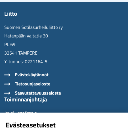
ti­
seen
ti­
seen
So­
toi­
So­
toi­
Liit­to
la­
pal­
la­
pal­
ti­
seen
ti­
seen
sur­
ve­
sur­
ve­
la­
pal­
la­
pal­
Suo­men So­ti­la­sur­hei­lu­liit­to ry
hei­
luun)
hei­
luun)
sur­
ve­
sur­
ve­
Ha­tan­pään val­ta­tie 30
lu­
lu­
hei­
luun)
hei­
luun)
PL 69
liit­
liit­
lu­
lu­
33541 TAM­PE­RE
to
to
liit­
liit­
Y-​tunnus: 0221164-5
ry
ry
to
to
Face­
Twitte
Eväs­te­käy­tän­nöt
ry
ry
boo­
Ins­
You­
Tie­to­suo­ja­se­los­te
kis­
ta­
Tu­
Saa­vu­tet­ta­vuus­se­los­te
Toi­min­nan­joh­ta­ja
sa
gra­
bes­
mis­
sa
Jouni Lep­pä­saa­jo
sa
Pu­he­lin:
+358 40 129 0504
Eväs­tea­se­tuk­set