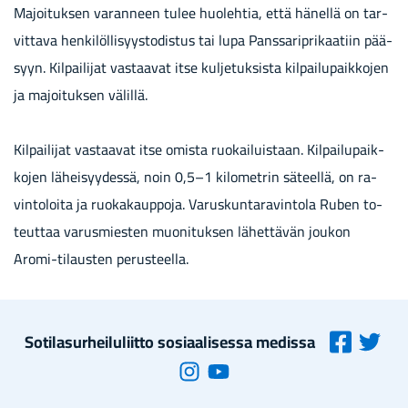
Ma­joi­tuk­sen va­ran­neen tulee huo­leh­tia, että hä­nel­lä on tar­
vit­ta­va hen­ki­löl­li­syys­to­dis­tus tai lupa Pans­sa­ripri­kaa­tiin pää­
syyn. Kil­pai­li­jat vas­taa­vat itse kul­je­tuk­sis­ta kil­pai­lu­paik­ko­jen
ja ma­joi­tuk­sen vä­lil­lä.
Kil­pai­li­jat vas­taa­vat itse omis­ta ruo­kai­luis­taan. Kil­pai­lu­paik­
ko­jen lä­hei­syy­des­sä, noin 0,5–1 ki­lo­met­rin sä­teel­lä, on ra­
vin­to­loi­ta ja ruo­ka­kaup­po­ja. Va­rus­kun­ta­ra­vin­to­la Ruben to­
teut­taa va­rus­mies­ten muo­ni­tuk­sen lä­het­tä­vän jou­kon
Aromi-​tilausten pe­rus­teel­la.
So­ti­la­sur­hei­lu­liit­to so­si­aa­li­ses­sa me­dis­sa
Suo­
(siir­
Suo­
(siir­
men
ryt
men
ryt
Suo­
(siir­
Suo­
(siir­
So­
toi­
So­
toi­
men
ryt
men
ryt