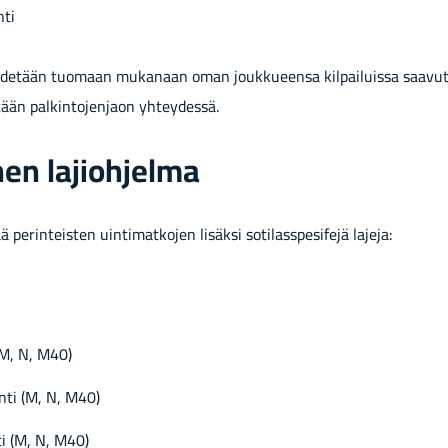
­ti
y­de­tään tuo­maan mu­ka­naan oman jouk­ku­een­sa kil­pai­luis­sa saa­vu­t
än pal­kin­to­jen­jaon yh­tey­des­sä.
nen la­jioh­jel­ma
ä pe­rin­teis­ten uin­ti­mat­ko­jen li­säk­si so­ti­lass­pe­si­fe­jä la­je­ja:
 (M, N, M40)
n­ti (M, N, M40)
ti (M, N, M40)