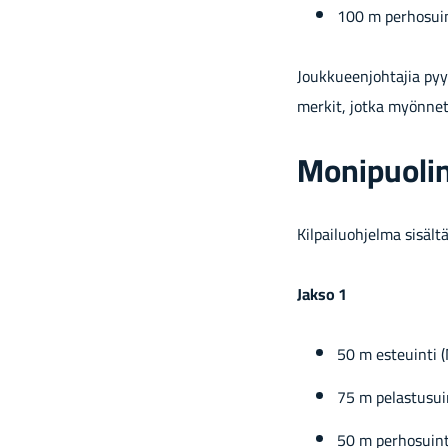
100 m per­ho­suin
Jouk­ku­een­joh­ta­jia py
mer­kit, jotka myön­ne­tä
Mo­ni­puo­li­
Kil­pai­luoh­jel­ma si­säl­tä
Jakso 1
50 m es­teuin­ti
75 m pe­las­tusui
50 m per­ho­suin­