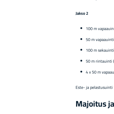
Jakso 2
100 m va­paa­uin­
50 m va­paa­uin­t
100 m se­kauin­t
50 m rin­tauin­ti
4 x 50 m va­paa­uin
Este- ja pe­las­tusuin­ti t
Ma­joi­tus j