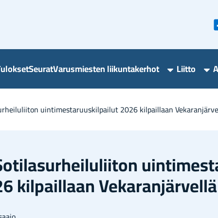
u­lok­set
Seu­rat
Va­rus­mies­ten lii­kun­ta­ker­hot
Liit­to
A
Varusmieste
Lii
liikuntakerho
ala
alasivut
­hei­lu­lii­ton uin­ti­mes­ta­ruus­kil­pai­lut 2026 kil­pail­laan Ve­ka­ran­jär­ve
i­la­sur­hei­lu­lii­ton uin­ti­mes­t
6 kil­pail­laan Ve­ka­ran­jär­vel­lä
saa­jo