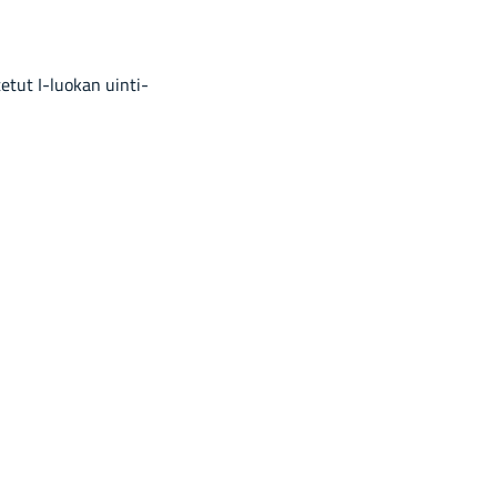
e­tut I-​luokan uin­ti­