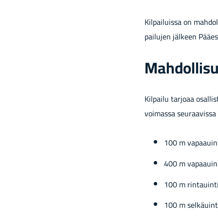
Kil­pai­luis­sa on mah­dol­
pai­lu­jen jäl­keen Pää­e­si
Mah­dol­li­su
Kil­pai­lu tar­jo­aa osal­li
voi­mas­sa seu­raa­vis­sa l
100 m va­paa­uin­
400 m va­paa­uin­
100 m rin­tauin­t
100 m sel­kä­uin­t