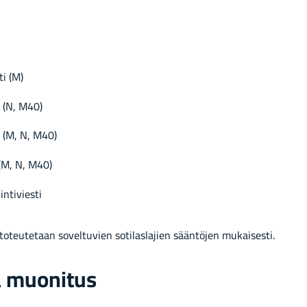
ti (M)
i (N, M40)
i (M, N, M40)
 (M, N, M40)
­ti­vies­ti
o­teu­te­taan so­vel­tu­vien so­ti­las­la­jien sään­tö­jen mu­kai­ses­ti.
a muo­ni­tus