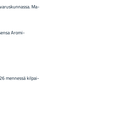
n va­rus­kun­nas­sa. Ma­
­sen­sa Aromi-​
.2026 men­nes­sä kil­pai­