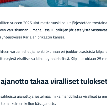
u­lii­ton vuo­den 2026 uin­ti­mes­ta­ruus­kil­pai­lut jär­jes­te­tään tors­tai
r­ven va­rus­kun­nan ui­ma­hal­lis­sa. Kil­pai­lu­jen jär­jes­te­lyis­tä vas­taa­
yh­teis­työs­sä Kar­ja­lan pri­kaa­tin kans­sa.
a yh­teen va­rus­mie­het ja hen­ki­lö­kun­nan eri joukko-​osastoista kil­pai­
s­ky­kyä vi­ral­li­ses­sa kil­pai­lu­ym­pä­ris­tös­sä. Kil­pai­lut ui­daan 25 met
jan­ot­to takaa vi­ral­li­set tu­lok­se
 säh­köis­tä ajan­ot­to­jär­jes­tel­mää, mikä mah­dol­lis­taa vi­ral­li­set ja en­
ä toi­mii kol­men kel­lon kä­sia­jan­ot­to.