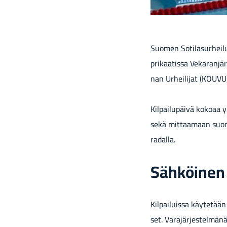
Suo­men So­ti­la­sur­hei­l
pri­kaa­tis­sa Ve­ka­ran­jä
nan Ur­hei­li­jat (KOUVU) 
Kil­pai­lu­päi­vä ko­ko­a
sekä mit­taa­maan suo­ri­tu
ra­dal­la.
Säh­köi­nen a
Kil­pai­luis­sa käy­te­tään
set. Va­ra­jär­jes­tel­mä­n