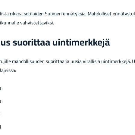
lis­ta rik­koa so­ti­lai­den Suo­men en­nä­tyk­siä. Mah­dol­li­set en­nä­tys­tu­
­kun­nal­le vah­vis­tet­ta­vik­si.
us suo­rit­taa uin­ti­merk­ke­jä
s­tu­jil­le mah­dol­li­suu­den suo­rit­taa ja uusia vi­ral­li­sia uin­ti­merk­ke­jä. 
a­jeis­sa:
ti
ti
i
i