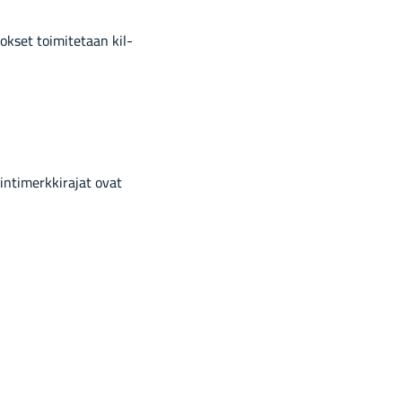
lok­set toi­mi­te­taan kil­
Uin­ti­merk­ki­ra­jat ovat