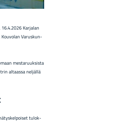
­na 16.4.2026 Kar­ja­lan
vat Kou­vo­lan Va­rus­kun­
le­maan mes­ta­ruuk­sis­ta
­rin al­taas­sa nel­jäl­lä
t
nä­tys­kel­poi­set tu­lok­