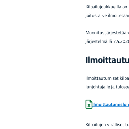
Kil­pai­lu­jouk­kueil­la 
joi­tus­tar­ve il­moi­te­ta
Muo­ni­tus jär­jes­te­tään
järjestelmällä 7.4.202
Il­moit­tau­t
Il­moit­tau­tu­mi­set kil­p
lun­joh­ta­jal­le ja tu­los­
Il­moit­tau­tu­mis­l
Kil­pai­lu­jen vi­ral­li­set 