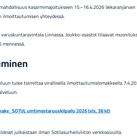
on mah­dol­li­suus ka­sar­mi­ma­joi­tuk­seen 15.–16.4.2026 Ve­ka­ran­jär­ve
an il­moit­tau­tu­mi­sen yh­tey­des­sä.
 va­rus­kun­ta­ra­vin­to­la Lin­nas­sa. Joukko-​osastot ti­laa­vat muo­ni­tuk
6 men­nes­sä.
u­mi­nen
ai­luun tulee toi­mit­taa vi­ral­li­sel­la il­moit­tau­tu­mis­lo­mak­keel­la 7.4
pal­ve­luun.
o­ma­ke_SOTUL uin­ti­mes­ta­ruus­kil­pai­lu 2026
(xls, 38 kt)
tu­lok­set jul­kais­taan ilman So­ti­la­sur­hei­lu­lii­ton verk­ko­si­vuil­la.