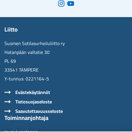
men
ryt
men
ryt
Suo­
(siir­
Suo­
(siir­
So­
toi­
So­
toi­
men
ryt
men
ryt
ti­
seen
ti­
seen
So­
toi­
So­
toi­
Liit­to
la­
pal­
la­
pal­
ti­
seen
ti­
seen
sur­
ve­
sur­
ve­
la­
pal­
la­
pal­
Suo­men So­ti­la­sur­hei­lu­liit­to ry
hei­
luun)
hei­
luun)
sur­
ve­
sur­
ve­
Ha­tan­pään val­ta­tie 30
lu­
lu­
hei­
luun)
hei­
luun)
PL 69
liit­
liit­
lu­
lu­
33541 TAM­PE­RE
to
to
liit­
liit­
Y-​tunnus: 0221164-5
ry
ry
to
to
Face­
Twitte
Eväs­te­käy­tän­nöt
ry
ry
boo­
Ins­
You­
Tie­to­suo­ja­se­los­te
kis­
ta­
Tu­
Saa­vu­tet­ta­vuus­se­los­te
Toi­min­nan­joh­ta­ja
sa
gra­
bes­
mis­
sa
Jouni Lep­pä­saa­jo