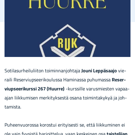
So­ti­la­sur­hei­lu­lii­ton toi­min­nan­joh­ta­ja
Jouni Lep­pä­saa­jo
vie­
rai­li Re­ser­viup­see­ri­kou­lus­sa Ha­mi­nas­sa pu­hu­mas­sa
Re­ser­
viup­see­ri­kurs­si 267 (Huur­re)
-​kurssille va­rus­mies­ten vapaa-​
ajan liik­ku­mi­sen mer­ki­tyk­ses­tä osana toi­min­ta­ky­kyä ja joh­
ta­mis­ta.
Pu­heen­vuo­ros­sa ko­ros­tui eri­tyi­ses­ti se, että liik­ku­mi­nen ei
ole vain fyy­sis­tä har­joit­te­lua, vaan kes­kei­nen osa
tais­te­li­jan