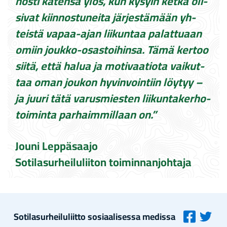
nosti kä­ten­sä ylös, kun ky­syin ketkä oli­
si­vat kiin­nos­tu­nei­ta jär­jes­tä­mään yh­
teis­tä vapaa-​ajan lii­kun­taa pa­lat­tu­aan
omiin joukko-​osastoihinsa. Tämä ker­too
siitä, että halua ja mo­ti­vaa­tio­ta vai­kut­
taa oman jou­kon hy­vin­voin­tiin löy­tyy –
ja juuri tätä va­rus­mies­ten lii­kun­ta­ker­ho­
toi­min­ta par­haim­mil­laan on.”
Jouni Lep­pä­saa­jo
So­ti­la­sur­hei­lu­lii­ton toi­min­nan­joh­ta­ja
So­ti­la­sur­hei­lu­liit­to so­si­aa­li­ses­sa me­dis­sa
Suo­
(siir­
Suo­
(siir­