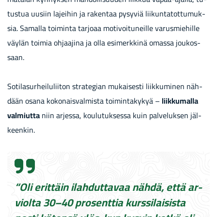
tus­tua uusiin la­jei­hin ja ra­ken­taa py­sy­viä lii­kun­ta­tot­tu­muk­
sia. Sa­mal­la toi­min­ta tar­jo­aa mo­ti­voi­tu­neil­le va­rus­mie­hil­le
väy­län toi­mia oh­jaa­ji­na ja olla esi­merk­ki­nä omas­sa jou­kos­
saan.
So­ti­la­sur­hei­lu­lii­ton stra­te­gian mu­kai­ses­ti liik­ku­mi­nen näh­
dään osana ko­ko­nais­val­mis­ta toi­min­ta­ky­kyä –
liik­ku­mal­la
val­miut­ta
niin ar­jes­sa, kou­lu­tuk­ses­sa kuin pal­ve­luk­sen jäl­
keen­kin.
“Oli erit­täin ilah­dut­ta­vaa nähdä, että ar­
viol­ta 30–40 pro­sent­tia kurs­si­lai­sis­ta