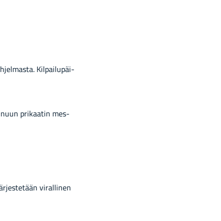
el­mas­ta. Kil­pai­lu­päi­
Kai­nuun pri­kaa­tin mes­
är­jes­te­tään vi­ral­li­nen