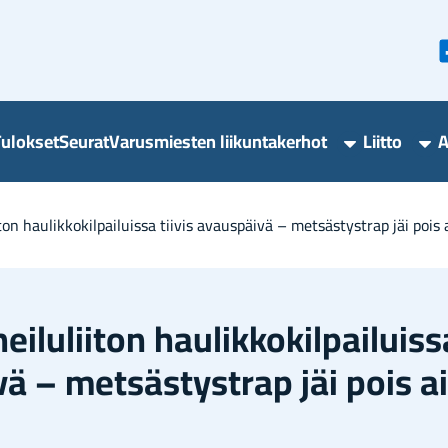
u­lok­set
Seu­rat
Va­rus­mies­ten lii­kun­ta­ker­hot
Liit­to
A
Varusmieste
Lii
liikuntakerho
ala
alasivut
lii­ton hau­lik­ko­kil­pai­luis­sa tii­vis avaus­päi­vä – met­säs­ty­strap jäi pois 
hei­lu­lii­ton hau­lik­ko­kil­pai­luis­s
vä – met­säs­ty­strap jäi pois ai