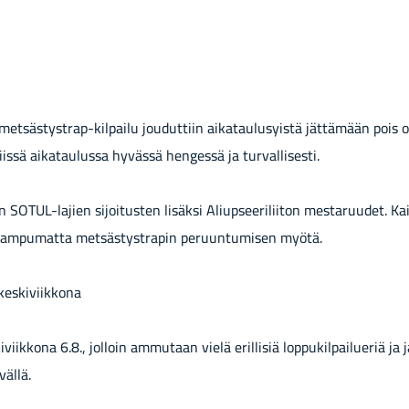
metsästystrap-​kilpailu jou­dut­tiin ai­ka­tau­lusyis­tä jät­tä­mään pois oh­j
is­sä ai­ka­tau­lus­sa hy­väs­sä hen­ges­sä ja tur­val­li­ses­ti.
aan SOTUL-​lajien si­joi­tus­ten li­säk­si Aliup­see­ri­lii­ton mes­ta­ruu­det. 
a am­pu­mat­ta met­säs­ty­stra­pin pe­ruun­tu­mi­sen myötä.
kes­ki­viik­ko­na
i­viik­ko­na 6.8., jol­loin am­mu­taan vielä eril­li­siä lop­pu­kil­pai­lue­riä ja j
väl­lä.