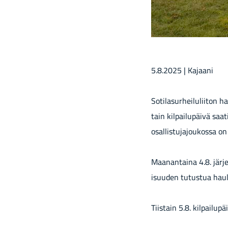
5.8.2025 | Ka­jaa­ni
So­ti­la­sur­hei­lu­lii­ton 
tain kil­pai­lu­päi­vä saa
osal­lis­tu­ja­jou­kos­sa o
Maa­nan­tai­na 4.8. jär­je
i­suu­den tu­tus­tua hau­l
Tiis­tain 5.8. kil­pai­lu­pä