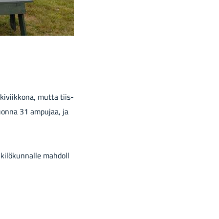
es­ki­viik­ko­na, mutta tiis­
 vuon­na 31 am­pu­jaa, ja
ki­lö­kun­nal­le mah­dol­l