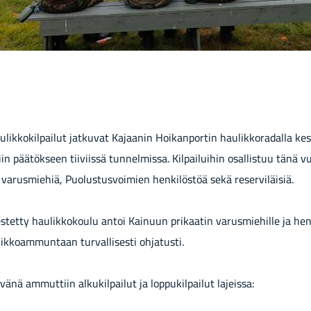
hau­lik­ko­kil­pai­lut jat­ku­vat Ka­jaa­nin Hoi­kan­por­tin hau­lik­ko­ra­dal­la k
­tiin pää­tök­seen tii­viis­sä tun­nel­mis­sa. Kil­pai­lui­hin osal­lis­tuu tänä
n va­rus­mie­hiä, Puo­lus­tus­voi­mien hen­ki­lös­töä sekä re­ser­vi­läi­siä.
s­tet­ty hau­lik­ko­kou­lu antoi Kai­nuun pri­kaa­tin va­rus­mie­hil­le ja hen­
ik­koam­mun­taan tur­val­li­ses­ti oh­ja­tus­ti.
i­vä­nä am­mut­tiin al­ku­kil­pai­lut ja lop­pu­kil­pai­lut la­jeis­sa: