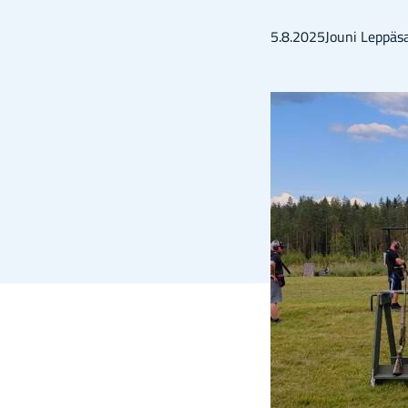
5.8.2025
Jouni Lep­pä­sa