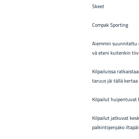
Skeet
Com­pak Spor­ting
Ai­em­min suun­ni­tel­tu 
vä eteni kui­ten­kin tii­vi
Kil­pai­luis­sa rat­kais­t
ta­ruus jäi tällä ker­ta
Kil­pai­lut hui­pen­tu­vat 
Kil­pai­lut jat­ku­vat kes­k
pal­kin­to­jen­ja­ko il­ta­päi­