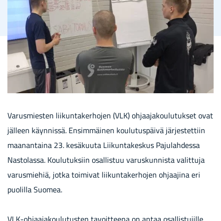
Va­rus­mies­ten lii­kun­ta­ker­ho­jen (VLK) oh­jaa­ja­kou­lu­tuk­set ovat
jäl­leen käyn­nis­sä. En­sim­mäi­nen kou­lu­tus­päi­vä jär­jes­tet­tiin
maa­nan­tai­na 23. ke­sä­kuu­ta Lii­kun­ta­kes­kus Pa­ju­lah­des­sa
Nas­to­las­sa. Kou­lu­tuk­siin osal­lis­tuu va­rus­kun­nis­ta va­lit­tu­ja
va­rus­mie­hiä, jotka toi­mi­vat lii­kun­ta­ker­ho­jen oh­jaa­ji­na eri
puo­lil­la Suo­mea.
VLK-​ohjaajakoulutusten ta­voit­tee­na on antaa osal­lis­tu­jil­le