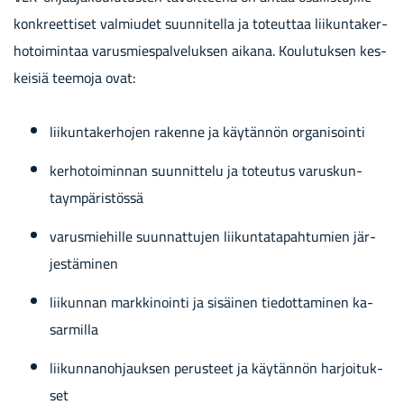
kon­kreet­ti­set val­miu­det suun­ni­tel­la ja to­teut­taa lii­kun­ta­ker­
ho­toi­min­taa va­rus­mies­pal­ve­luk­sen ai­ka­na. Kou­lu­tuk­sen kes­
kei­siä tee­mo­ja ovat:
lii­kun­ta­ker­ho­jen ra­ken­ne ja käy­tän­nön or­ga­ni­soin­ti
ker­ho­toi­min­nan suun­nit­te­lu ja to­teu­tus va­rus­kun­
taym­pä­ris­tös­sä
va­rus­mie­hil­le suun­nat­tu­jen lii­kun­ta­ta­pah­tu­mien jär­
jes­tä­mi­nen
lii­kun­nan mark­ki­noin­ti ja si­säi­nen tie­dot­ta­mi­nen ka­
sar­mil­la
lii­kun­na­noh­jauk­sen pe­rus­teet ja käy­tän­nön har­joi­tuk­
set