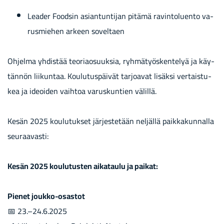
Lea­der Food­sin asian­tun­ti­jan pi­tä­mä ra­vin­to­luen­to va­
rus­mie­hen ar­keen so­vel­taen
Oh­jel­ma yh­dis­tää teo­riao­suuk­sia, ryh­mä­työs­ken­te­lyä ja käy­
tän­nön lii­kun­taa. Kou­lu­tus­päi­vät tar­joa­vat li­säk­si ver­tais­tu­
kea ja ideoi­den vaih­toa va­rus­kun­tien vä­lil­lä.
Kesän 2025 kou­lu­tuk­set jär­jes­te­tään nel­jäl­lä paik­ka­kun­nal­la
seu­raa­vas­ti:
Kesän 2025 kou­lu­tus­ten ai­ka­tau­lu ja pai­kat:
Pie­net joukko-​osastot
📅 23.–24.6.2025