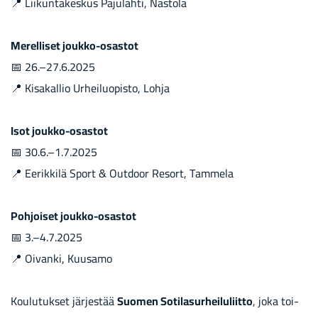
📍 Lii­kun­ta­kes­kus Pa­ju­lah­ti, Nas­to­la
Me­rel­li­set joukko-​osastot
📅 26.–27.6.2025
📍 Ki­sa­kal­lio Ur­hei­luo­pis­to, Lohja
Isot joukko-​osastot
📅 30.6.–1.7.2025
📍 Ee­rik­ki­lä Sport & Out­door Re­sort, Tam­me­la
Poh­joi­set joukko-​osastot
📅 3.–4.7.2025
📍 Oi­van­ki, Kuusa­mo
Kou­lu­tuk­set jär­jes­tää
Suo­men So­ti­la­sur­hei­lu­liit­to
, joka toi­