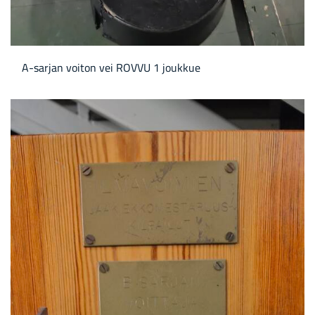
A-​sarjan voi­ton vei ROVVU 1 jouk­kue