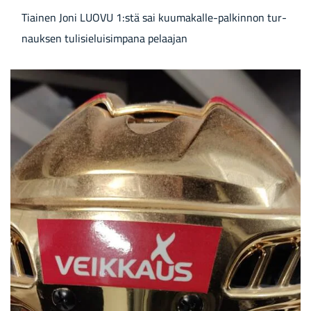
Tiai­nen Joni LUOVU 1:stä sai kuumakalle-​palkinnon tur­
nauk­sen tu­li­sie­lui­sim­pa­na pe­laa­jan