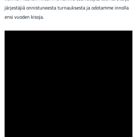
jär­jes­tä­jiä on­nis­tu­nees­ta tur­nauk­ses­ta ja odo­tam­me in­nol­la
ensi vuo­den ki­so­ja.