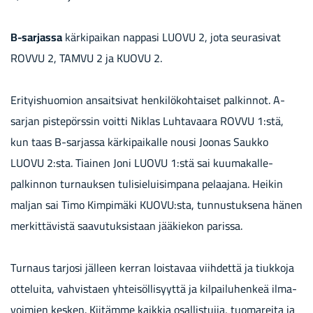
B-​sarjassa
kär­ki­pai­kan nap­pa­si LUOVU 2, jota seu­ra­si­vat
ROVVU 2, TAMVU 2 ja KUOVU 2.
Eri­tyis­huo­mion an­sait­si­vat hen­ki­lö­koh­tai­set pal­kin­not. A-​
sarjan pis­te­pörs­sin voit­ti Niklas Luh­ta­vaa­ra ROVVU 1:stä,
kun taas B-​sarjassa kär­ki­pai­kal­le nousi Joo­nas Sauk­ko
LUOVU 2:sta. Tiai­nen Joni LUOVU 1:stä sai kuumakalle-​
palkinnon tur­nauk­sen tu­li­sie­lui­sim­pa­na pe­laa­ja­na. Hei­kin
mal­jan sai Timo Kim­pi­mä­ki KUOVU:sta, tun­nus­tuk­se­na hänen
mer­kit­tä­vis­tä saa­vu­tuk­sis­taan jää­kie­kon pa­ris­sa.
Tur­naus tar­jo­si jäl­leen ker­ran lois­ta­vaa viih­det­tä ja tiuk­ko­ja
ot­te­lui­ta, vah­vis­taen yh­tei­söl­li­syyt­tä ja kil­pai­lu­hen­keä il­ma­
voi­mien kes­ken. Kii­täm­me kaik­kia osal­lis­tu­jia, tuo­ma­rei­ta ja