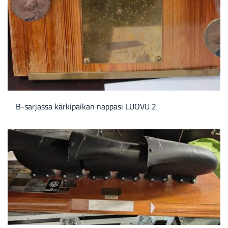
B-​sarjassa kär­ki­pai­kan nap­pa­si LUOVU 2