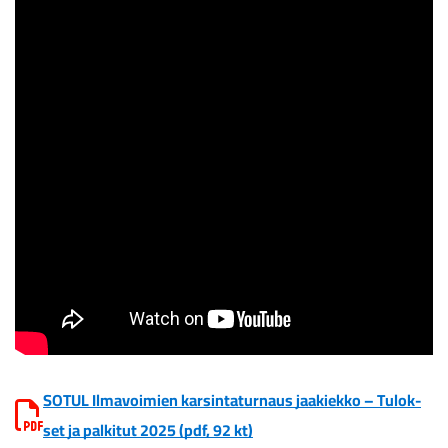
SOTUL Il­ma­voi­mien kar­sin­ta­tur­naus jaa­kiek­ko – Tu­lok­
set ja pal­ki­tut 2025
(pdf, 92 kt)