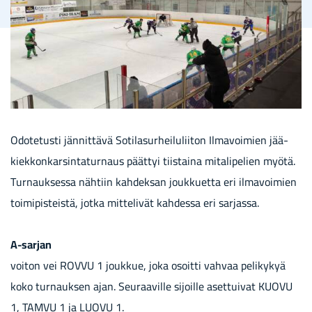
Odo­te­tus­ti jän­nit­tä­vä So­ti­la­sur­hei­lu­lii­ton Il­ma­voi­mien jää­
kiek­kon­kar­sin­ta­tur­naus päät­tyi tiis­tai­na mi­ta­li­pe­lien myötä.
Tur­nauk­ses­sa näh­tiin kah­dek­san jouk­kuet­ta eri il­ma­voi­mien
toi­mi­pis­teis­tä, jotka mit­te­li­vät kah­des­sa eri sar­jas­sa.
A-​sarjan
voi­ton vei ROVVU 1 jouk­kue, joka osoit­ti vah­vaa pe­li­ky­kyä
koko tur­nauk­sen ajan. Seu­raa­vil­le si­joil­le aset­tui­vat KUOVU
1, TAMVU 1 ja LUOVU 1.