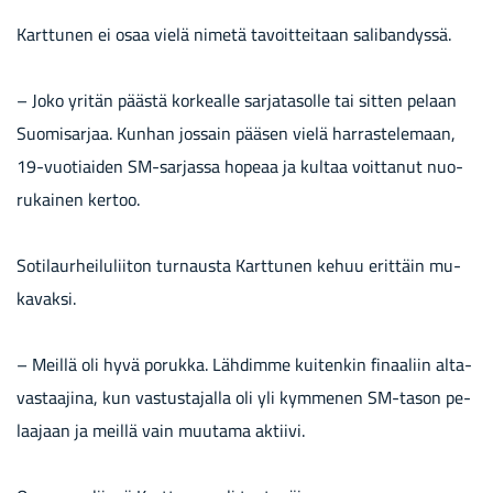
Kart­tu­nen ei osaa vielä ni­me­tä ta­voit­tei­taan sa­li­ban­dys­sä.
– Joko yri­tän pääs­tä kor­keal­le sar­ja­ta­sol­le tai sit­ten pe­laan
Suo­mi­sar­jaa. Kun­han jos­sain pää­sen vielä har­ras­te­le­maan,
19-​vuotiaiden SM-​sarjassa ho­pe­aa ja kul­taa voit­ta­nut nuo­
ru­kai­nen ker­too.
So­ti­laur­hei­lu­lii­ton tur­naus­ta Kart­tu­nen kehuu erit­täin mu­
ka­vak­si.
– Meil­lä oli hyvä po­ruk­ka. Läh­dim­me kui­ten­kin fi­naa­liin al­ta­
vas­taa­ji­na, kun vas­tus­ta­jal­la oli yli kym­me­nen SM-​tason pe­
laa­jaan ja meil­lä vain muu­ta­ma ak­tii­vi.