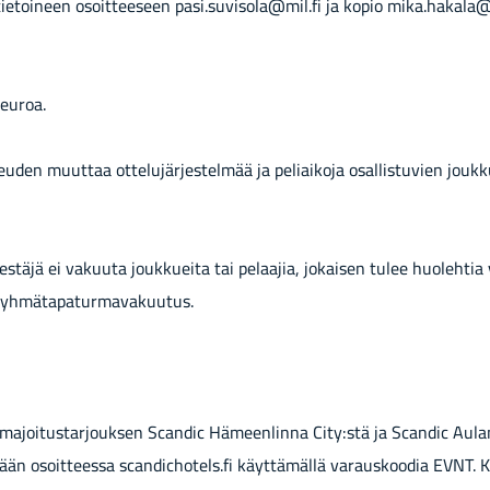
­tie­toi­neen osoit­tee­seen pasi.su­vi­so­la@mil.fi ja kopio mika.ha­ka­la
euroa.
­keu­den muut­taa ot­te­lu­jär­jes­tel­mää ja pe­liai­ko­ja osal­lis­tu­vien jouk­k
r­jes­tä­jä ei va­kuu­ta jouk­kuei­ta tai pe­laa­jia, jo­kai­sen tulee huo­leh­ti
ryh­mä­ta­pa­tur­ma­va­kuu­tus.
a ma­joi­tus­tar­jouk­sen Scan­dic Hä­meen­lin­na City:stä ja Scan­dic Au­la
dään osoit­tees­sa scan­dic­ho­tels.fi käyt­tä­mäl­lä va­raus­koo­dia EVNT