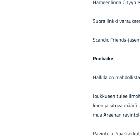
Hä­meen­lin­na Ci­tyyn et
Suora link­ki va­rauk­s
Scan­dic Friends-​jäsent
Ruo­kai­lu:
Hal­lil­la on mah­dol­lis
Jouk­ku­een tulee il­moit
li­nen ja si­to­va määrä il
mua Aree­nan ra­vin­to
Ra­vin­to­la Pi­par­kak­ku