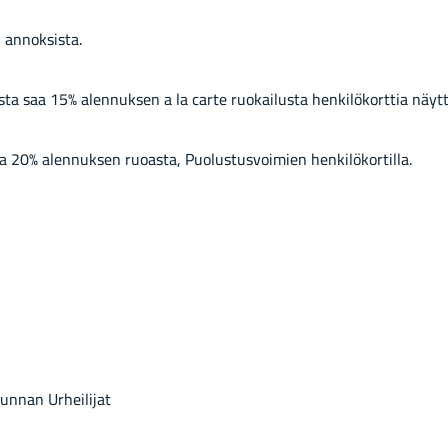
 an­nok­sis­ta.
s­ta saa 15% alen­nuk­sen a la carte ruo­kai­lus­ta hen­ki­lö­kort­tia näyt­t
a 20% alen­nuk­sen ruo­as­ta, Puo­lus­tus­voi­mien hen­ki­lö­kor­til­la.
n­nan Ur­hei­li­jat