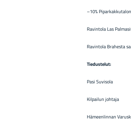
–10% Pi­par­kak­ku­ta­lon
Ra­vin­to­la Las Pal­ma­si
Ra­vin­to­la Bra­hes­ta sa
Tie­dus­te­lut:
Pasi Su­vi­so­la
Kil­pai­lun joh­ta­ja
Hä­meen­lin­nan Va­rus­ku