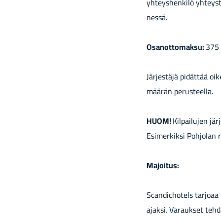
yh­teys­hen­ki­lö yh­teys
nes­sä.
Osan­ot­to­mak­su:
375 
Jär­jes­tä­jä pi­dät­tää oi
mää­rän pe­rus­teel­la.
HUOM!
Kil­pai­lu­jen jä
Esi­mer­kik­si Poh­jo­lan 
Ma­joi­tus:
Scan­dic­ho­tels tar­jo­a
ajak­si. Va­rauk­set teh­