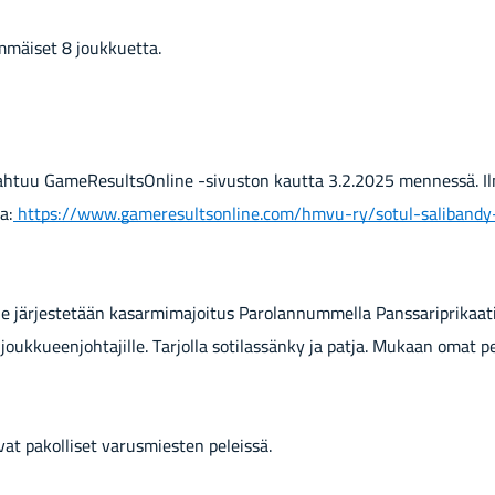
­mäi­set 8 jouk­kuet­ta.
­pah­tuu Ga­me­Re­sult­sOn­li­ne -​sivuston kaut­ta 3.2.2025 men­nes­sä. I
ta:
https://www.ga­me­re­sult­son­li­ne.com/hmvu-​ry/sotul-​saliband
­le jär­jes­te­tään ka­sar­mi­ma­joi­tus Pa­ro­lan­num­mel­la Pans­sa­ripri­kaa­
 jouk­ku­een­joh­ta­jil­le. Tar­jol­la so­ti­las­sän­ky ja patja. Mu­kaan omat
vat pa­kol­li­set va­rus­mies­ten pe­leis­sä.