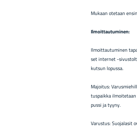
Mu­kaan ote­taan en­sim
Il­moit­tau­tu­mi­nen:
Il­moit­tau­tu­mi­nen ta
set in­ter­net -​sivustol
kut­sun lo­pus­sa.
Ma­joi­tus: Va­rus­mie­hil
tus­paik­ka il­moi­te­taan
pus­si ja tyyny.
Va­rus­tus: Suo­ja­la­sit o