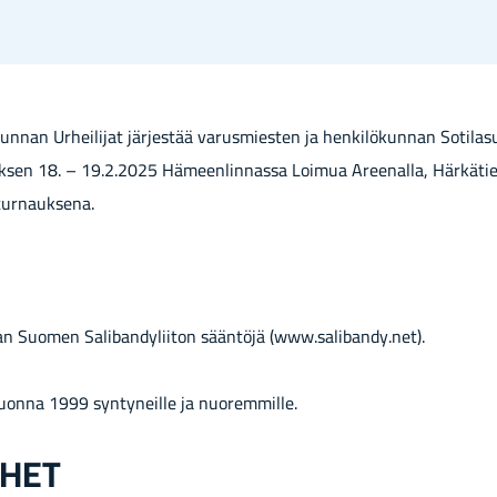
nan Ur­hei­li­jat jär­jes­tää va­rus­mies­ten ja hen­ki­lö­kun­nan So­ti­la­sur­
k­sen 18. – 19.2.2025 Hä­meen­lin­nas­sa Loi­mua Aree­nal­la, Här­kä­ti
tur­nauk­se­na.
aan Suo­men Sa­li­ban­dy­lii­ton sään­tö­jä (www.sa­li­ban­dy.net).
t vuon­na 1999 syn­ty­neil­le ja nuo­rem­mil­le.
­HET