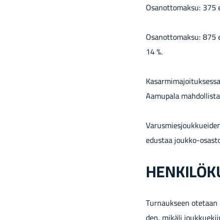
Osan­ot­to­mak­su: 375 e
Osan­ot­to­mak­su: 875 eu
14 %.
Ka­sar­mi­ma­joi­tuk­ses­sa 
Aa­mu­pa­la mah­dol­lis­
Va­rus­mies­jouk­kuei­de
edus­taa joukko-​osasto
HEN­KI­LÖ­
Tur­nauk­seen ote­taan m
den, mi­kä­li jouk­kue­kii