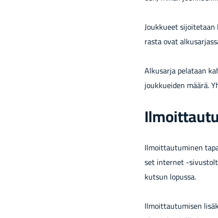
Jouk­ku­eet si­joi­te­taa
ras­ta ovat al­kusar­jas­sa
Al­kusar­ja pe­la­taan kah
jouk­kuei­den määrä. Yh­
Il­moit­tau­t
Il­moit­tau­tu­mi­nen ta­
set in­ter­net -​sivustol
kut­sun lo­pus­sa.
Il­moit­tau­tu­mi­sen li­s