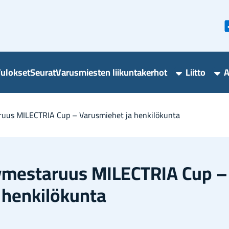
u­lok­set
Seu­rat
Va­rus­mies­ten lii­kun­ta­ker­hot
Liit­to
A
Varusmieste
Lii
liikuntakerho
ala
alasivut
a­ruus MI­LECT­RIA Cup – Va­rus­mie­het ja hen­ki­lö­kun­ta
dy­mes­ta­ruus MI­LECT­RIA Cup –
hen­ki­lö­kun­ta