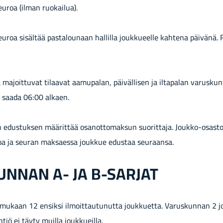
uroa (ilman ruo­kai­lua).
roa si­säl­tää pas­ta­lou­naan hal­lil­la jouk­ku­eel­le kah­te­na päi­vä­nä.
ma­joit­tu­vat ti­laa­vat aa­mu­pa­lan, päi­väl­li­sen ja il­ta­pa­lan va­rus­kun­t
ta saada 06:00 al­kaen.
n edus­tuk­sen mää­rit­tää osan­ot­to­mak­sun suo­rit­ta­ja. Joukko-​osas
a ja seu­ran mak­saes­sa jouk­kue edus­taa seu­raan­sa.
KUN­NAN A- JA B-​SARJAT
u­kaan 12 en­sik­si il­moit­tau­tu­nut­ta jouk­kuet­ta. Va­rus­kun­nan 2 j
n­tiö ei täyty muil­la jouk­kueil­la.