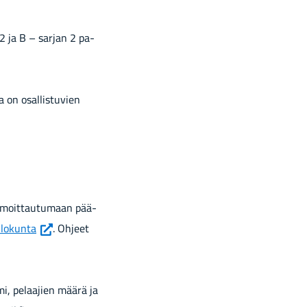
n 2 ja B – sar­jan 2 pa­
a on osal­lis­tu­vien
l­moit­tau­tu­maan pää­
(siir­
ilokunta
. Oh­jeet
ryt
toi­
seen
imi, pe­laa­jien määrä ja