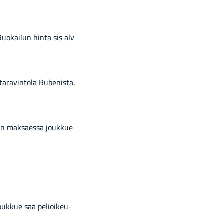
 Ruo­kai­lun hinta sis alv
a­ra­vin­to­la Ru­be­nis­ta.
ton mak­saes­sa jouk­kue
ouk­kue saa pe­lioi­keu­