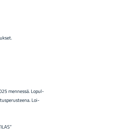
oukset.
.2025 men­nes­sä. Lo­pul­
­tus­pe­rus­tee­na. Loi­
TI­LAS”