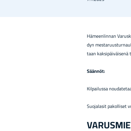
Hä­meen­lin­nan Va­rus­kun­
dyn mes­ta­ruus­tur­nau
taan kak­si­päi­väi­se­nä 
Sään­nöt:
Kil­pai­lus­sa nou­da­te­t
Suo­ja­la­sit pa­kol­li­se
VA­RUS­MIE