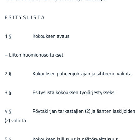
E S I T Y S L I S T A
1 § Ko­kouk­sen avaus
– Lii­ton huo­mio­no­soi­tuk­set
2 § Ko­kouk­sen pu­heen­joh­ta­jan ja sih­tee­rin va­lin­ta
3 § Esi­tys­lis­ta ko­kouk­sen työ­jär­jes­tyk­sek­si
4 § Pöy­tä­kir­jan tar­kas­ta­jien (2) ja ään­ten las­ki­joi­den
(2) va­lin­ta
5 § Ko­kouk­sen lail­li­suus ja pää­tös­val­tai­suus