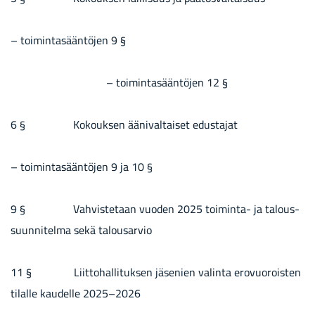
– toi­min­ta­sään­tö­jen 9 §
– toi­min­ta­sään­tö­jen 12 §
6 § Ko­kouk­sen ää­ni­val­tai­set edus­ta­jat
– toi­min­ta­sään­tö­jen 9 ja 10 §
9 § Vah­vis­te­taan vuo­den 2025 toiminta-​ ja ta­lous­
suun­ni­tel­ma sekä ta­lous­ar­vio
11 § Liit­to­hal­li­tuk­sen jä­se­nien va­lin­ta ero­vuo­rois­ten
ti­lal­le kau­del­le 2025–2026