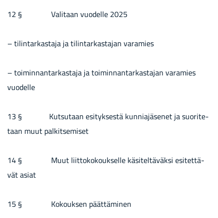
12 § Va­li­taan vuo­del­le 2025
– ti­lin­tar­kas­ta­ja ja ti­lin­tar­kas­ta­jan va­ra­mies
– toi­min­nan­tar­kas­ta­ja ja toi­min­nan­tar­kas­ta­jan va­ra­mies
vuo­del­le
13 § Kut­su­taan esi­tyk­ses­tä kun­nia­jä­se­net ja suo­ri­te­
taan muut pal­kit­se­mi­set
14 § Muut liit­to­ko­kouk­sel­le kä­si­tel­tä­väk­si esi­tet­tä­
vät asiat
15 § Ko­kouk­sen päät­tä­mi­nen