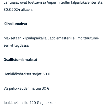
Läh­tö­ajat ovat luet­ta­vis­sa Vii­pu­rin Gol­fin kil­pai­lu­ka­len­te­ris­ta
30.8.2024 al­kaen.
Kil­pai­lu­mak­su
Mak­se­taan kil­pai­lu­pai­kal­la Cad­die­mas­te­ril­le il­moit­tau­tu­mi­
sen yh­tey­des­sä.
Osal­lis­tu­mis­mak­sut
Hen­ki­lö­koh­tai­set sar­jat 60 €
VG pe­lioi­keu­den hal­ti­ja 30 €
Jouk­kue­kil­pai­lu 120 € / jouk­kue