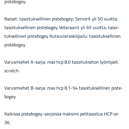
pis­te­bo­gey;
Nai­set: ta­soi­tuk­sel­li­nen pis­te­bo­gey; Se­nio­rit yli 50 vuot­ta:
ta­soi­tuk­sel­li­nen pis­te­bo­gey Ve­te­raa­nit yli 65 vuot­ta: ta­soi­
tuk­sel­li­nen pis­te­bo­gey Kut­su­vie­ras­kil­pai­lu: ta­soi­tuk­sel­li­nen
pis­te­bo­gey
Va­rus­mie­het A-​sarja: max hcp 8.0 ta­soi­tuk­se­ton lyön­ti­pe­li
sc­ratch
Va­rus­mie­het B-​sarja: max hcp 8.1-54 ta­soi­tuk­sel­li­nen pis­te­
bo­gey
Kai­kis­sa pistebogey-​sarjoissa mak­si­mi pe­li­ta­soi­tus HCP on
36.