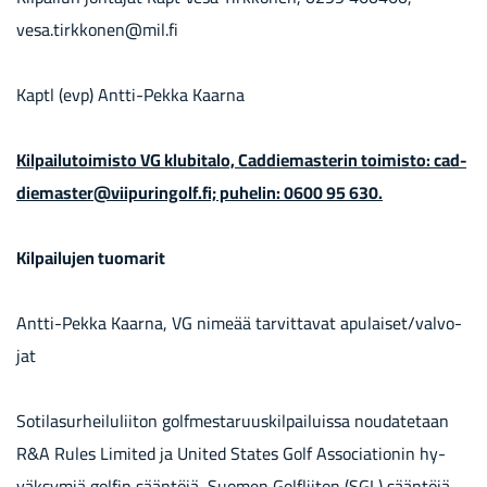
vesa.tirk­ko­nen@mil.fi
Kaptl (evp) Antti-​Pekka Kaar­na
Kil­pai­lu­toi­mis­to VG klu­bi­ta­lo, Cad­die­mas­te­rin toi­mis­to: cad­
die­mas­ter@vii­pu­rin­golf.fi; pu­he­lin: 0600 95 630.
Kil­pai­lu­jen tuo­ma­rit
Antti-​Pekka Kaar­na, VG ni­me­ää tar­vit­ta­vat apu­lai­set/val­vo­
jat
So­ti­la­sur­hei­lu­lii­ton golf­mes­ta­ruus­kil­pai­luis­sa nou­da­te­taan
R&A Rules Li­mi­ted ja Uni­ted Sta­tes Golf As­socia­tio­nin hy­
väk­sy­miä gol­fin sään­tö­jä, Suo­men Golflii­ton (SGL) sään­tö­jä