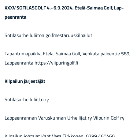
XXXV SO­TI­LAS­GOLF 4.- 6.9.2024, Etelä-​Saimaa Golf, Lap­
peen­ran­ta
So­ti­la­sur­hei­lu­lii­ton golf­mes­ta­ruus­kil­pai­lut
Ta­pah­tu­ma­paik­ka Etelä-​Saimaa Golf, Veh­ka­tai­pa­leen­tie 589,
Lap­peen­ran­ta https://vii­pu­rin­golf.fi
Kil­pai­lun jär­jes­tä­jät
So­ti­la­sur­hei­lu­liit­to ry
Lap­peen­ran­nan Va­rus­kun­nan Ur­hei­li­jat ry Vii­pu­rin Golf ry
Kil­pai­lun joh­ta­jat Kapt Vesa Tirk­ko­nen, 0299 460460,