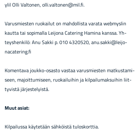
ylil Olli Val­to­nen, olli.val­to­nen@mil.fi.
Va­rus­mies­ten ruo­kai­lut on mah­dol­lis­ta va­ra­ta webmyslin
kaut­ta tai so­pi­mal­la Lei­jo­na Ca­te­ring Ha­mi­na kans­sa. Yh­
teys­hen­ki­lö: Anu Sakki p. 010 4320520, anu.sakki@lei­jo­
naca­te­ring.fi
Ko­men­ta­va joukko-​osasto vas­taa va­rus­mies­ten mat­kus­ta­mi­
seen, ma­joit­tu­mi­seen, ruo­kai­lui­hin ja kil­pai­lu­mak­sui­hin liit­
ty­vis­tä jär­jes­te­lyis­tä.
Muut asiat:
Kil­pai­lus­sa käy­te­tään säh­köis­tä tu­los­kort­tia.