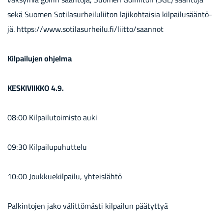
sekä Suo­men So­ti­la­sur­hei­lu­lii­ton la­ji­koh­tai­sia kil­pai­lusään­tö­
jä. https://www.so­ti­la­sur­hei­lu.fi/liit­to/saan­not
Kil­pai­lu­jen oh­jel­ma
KES­KI­VIIK­KO 4.9.
08:00 Kil­pai­lu­toi­mis­to auki
09:30 Kil­pai­lu­pu­hut­te­lu
10:00 Jouk­kue­kil­pai­lu, yh­teis­läh­tö
Pal­kin­to­jen jako vä­lit­tö­mäs­ti kil­pai­lun pää­tyt­tyä