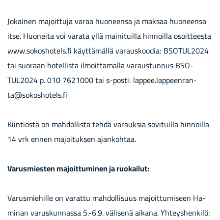
Jo­kai­nen ma­joit­tu­ja varaa huo­neen­sa ja mak­saa huo­neen­sa
itse. Huo­nei­ta voi va­ra­ta yllä mai­ni­tuil­la hin­noil­la osoit­tees­ta
www.so­kos­ho­tels.fi käyt­tä­mäl­lä va­raus­koo­dia: BSO­TUL2024
tai suo­raan ho­tel­lis­ta il­moit­ta­mal­la va­raus­tun­nus BSO­
TUL2024 p. 010 7621000 tai s-​posti: lap­pee.lap­peen­ran­
ta@so­kos­ho­tels.fi
Kiin­tiös­tä on mah­dol­lis­ta tehdä va­rauk­sia so­vi­tuil­la hin­noil­la
14 vrk ennen ma­joi­tuk­sen ajan­koh­taa.
Va­rus­mies­ten ma­joit­tu­mi­nen ja ruo­kai­lut:
Va­rus­mie­hil­le on va­rat­tu mah­dol­li­suus ma­joit­tu­mi­seen Ha­
mi­nan va­rus­kun­nas­sa 5.-6.9. vä­li­se­nä ai­ka­na. Yh­teys­hen­ki­lö: