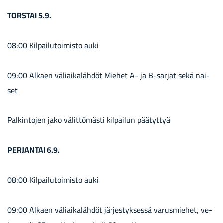
TORS­TAI 5.9.
08:00 Kil­pai­lu­toi­mis­to auki
09:00 Al­kaen vä­liai­ka­läh­döt Mie­het A- ja B-​sarjat sekä nai­
set
Pal­kin­to­jen jako vä­lit­tö­mäs­ti kil­pai­lun pää­tyt­tyä
PER­JAN­TAI 6.9.
08:00 Kil­pai­lu­toi­mis­to auki
09:00 Al­kaen vä­liai­ka­läh­döt jär­jes­tyk­ses­sä va­rus­mie­het, ve­