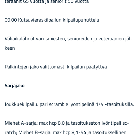
te­raa­nit 65 vuot­ta ja se­nio­rit 50 vuot­ta
09.00 Kut­su­vie­ras­kil­pai­lun kil­pai­lu­pu­hut­te­lu
Vä­liai­ka­läh­döt va­rus­mies­ten, se­nio­rei­den ja ve­te­raa­nien jäl­
keen
Pal­kin­to­jen jako vä­lit­tö­mäs­ti kil­pai­lun pää­tyt­tyä
Sar­ja­ja­ko
Jouk­kue­kil­pai­lu: pari sc­ramble lyön­ti­pe­li­nä 1/4 -​tasoituksilla.
Mie­het A-​sarja: max hcp 8,0 ja ta­soi­tuk­se­ton lyön­ti­pe­li sc­
ratch; Mie­het B-​sarja: max hcp 8,1-54 ja ta­soi­tuk­sel­li­nen