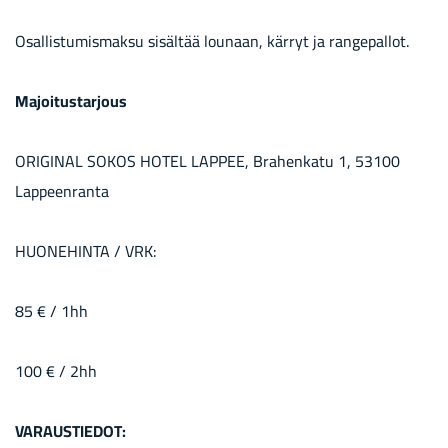
Osal­lis­tu­mis­mak­su si­säl­tää lou­naan, kär­ryt ja ran­ge­pal­lot.
Ma­joi­tus­tar­jous
ORI­GI­NAL SOKOS HOTEL LAP­PEE, Bra­hen­ka­tu 1, 53100
Lap­peen­ran­ta
HUO­NE­HIN­TA / VRK:
85 € / 1hh
100 € / 2hh
VA­RAUS­TIE­DOT: