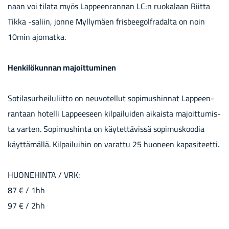
naan voi ti­la­ta myös Lap­peen­ran­nan LC:n ruo­ka­laan Riit­ta
Tikka -​saliin, jonne Myl­ly­mäen fris­bee­gol­fra­dal­ta on noin
10min ajo­mat­ka.
Hen­ki­lö­kun­nan ma­joit­tu­mi­nen
So­ti­la­sur­hei­lu­liit­to on neu­vo­tel­lut so­pi­mus­hin­nat Lap­peen­
ran­taan ho­tel­li Lap­pee­seen kil­pai­lui­den ai­kais­ta ma­joit­tu­mis­
ta var­ten. So­pi­mus­hin­ta on käy­tet­tä­vis­sä so­pi­mus­koo­dia
käyt­tä­mäl­lä. Kil­pai­lui­hin on va­rat­tu 25 huo­neen ka­pa­si­teet­ti.
HUO­NE­HIN­TA / VRK:
87 € / 1hh
97 € / 2hh