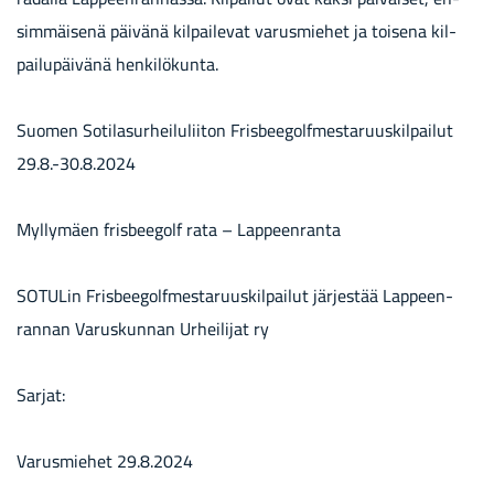
sim­mäi­se­nä päi­vä­nä kil­pai­le­vat va­rus­mie­het ja toi­se­na kil­
pai­lu­päi­vä­nä hen­ki­lö­kun­ta.
Suo­men So­ti­la­sur­hei­lu­lii­ton Fris­bee­golf­mes­ta­ruus­kil­pai­lut
29.8.-30.8.2024
Myl­ly­mäen fris­bee­golf rata – Lap­peen­ran­ta
SO­TU­Lin Fris­bee­golf­mes­ta­ruus­kil­pai­lut jär­jes­tää Lap­peen­
ran­nan Va­rus­kun­nan Ur­hei­li­jat ry
Sar­jat:
Va­rus­mie­het 29.8.2024