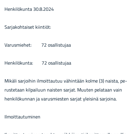
Hen­ki­lö­kun­ta 30.8.2024
Sar­ja­koh­tai­set kiin­tiöt:
Va­rus­mie­het: 72 osal­lis­tu­jaa
Hen­ki­lö­kun­ta: 72 osal­lis­tu­jaa
Mi­kä­li sar­joi­hin il­moit­tau­tuu vä­hin­tään kolme (3) nais­ta, pe­
rus­te­taan kil­pai­luun nais­ten sar­jat. Muu­ten pe­la­taan vain
hen­ki­lö­kun­nan ja va­rus­mies­ten sar­jat ylei­si­nä sar­joi­na.
Il­moit­tau­tu­mi­nen