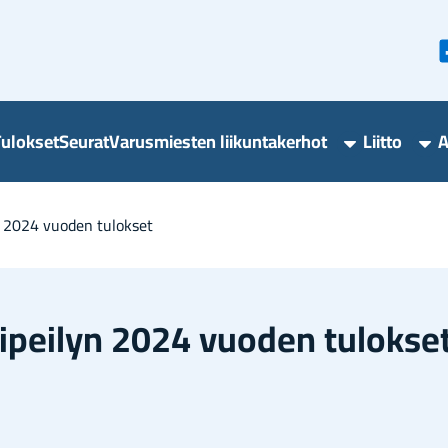
u­lok­set
Seu­rat
Va­rus­mies­ten lii­kun­ta­ker­hot
Liit­to
A
Varusmieste
Lii
liikuntakerho
ala
alasivut
yn 2024 vuo­den tu­lok­set
i­pei­lyn 2024 vuo­den tu­lok­se