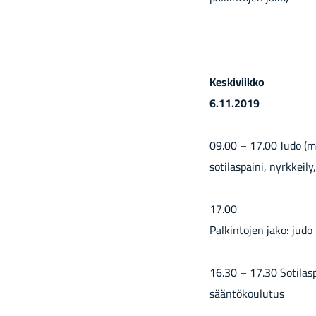
Kes­ki­viik­ko
6.11.2019
09.00 – 17.00 Judo (ml. 
so­ti­las­pai­ni, nyrk­kei­ly
17.00
Pal­kin­to­jen jako: judo
16.30 – 17.30 So­ti­las­
sään­tö­kou­lu­tus