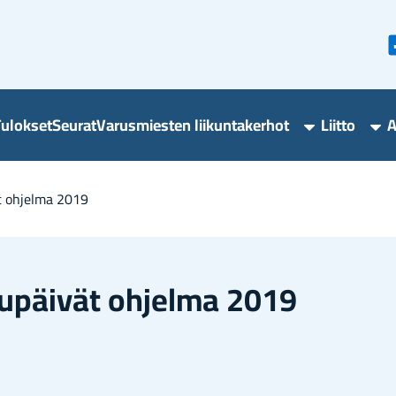
u­lok­set
Seu­rat
Va­rus­mies­ten lii­kun­ta­ker­hot
Liit­to
A
Varusmieste
Lii
liikuntakerho
ala
alasivut
ät oh­jel­ma 2019
u­päi­vät oh­jel­ma 2019