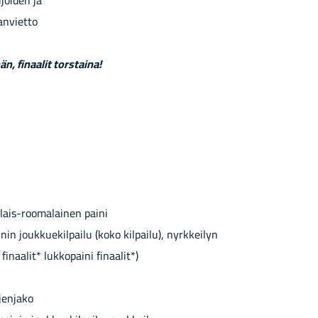
joi­den ja
an­viet­to
hän, fi­naa­lit tors­tai­na!
lais-​roomalainen paini
pai­nin jouk­kue­kil­pai­lu (koko kil­pai­lu), nyrk­kei­lyn
 fi­naa­lit* luk­ko­pai­ni fi­naa­lit*)
n­ja­ko