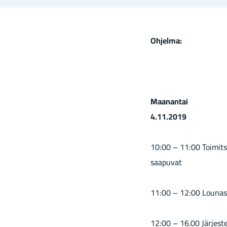
Oh­jel­ma:
Maa­nan­tai
4.11.2019
10:00 – 11:00 Toi­mit­si­
saa­pu­vat
11:00 – 12:00 Lou­nas
12:00 – 16.00 Jär­jes­te