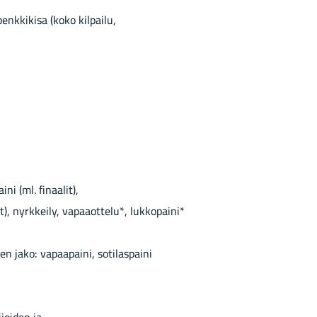
nk­ki­ki­sa (koko kil­pai­lu,
ni (ml. fi­naa­lit),
lit), nyrk­kei­ly, va­paa­ot­te­lu*, luk­ko­pai­ni*
ko: va­paa­pai­ni, so­ti­las­pai­ni