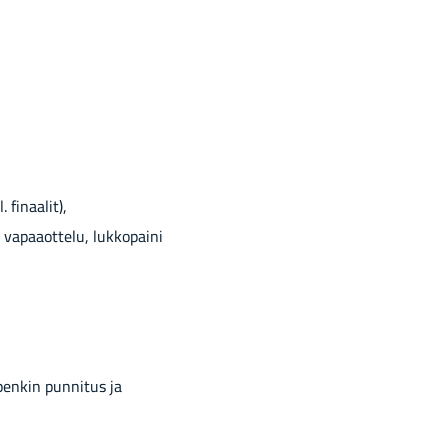
fi­naa­lit),
, va­paa­ot­te­lu, luk­ko­pai­ni
pen­kin pun­ni­tus ja