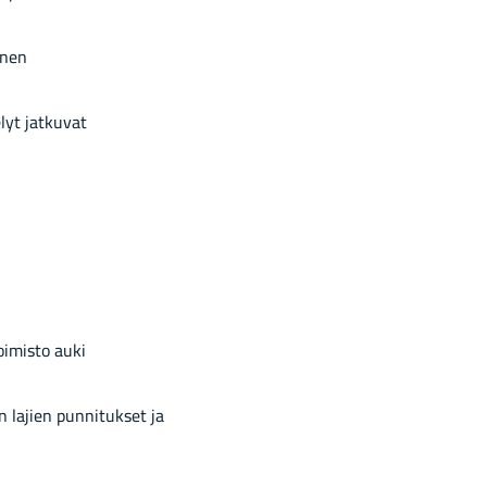
­nen
lyt jat­ku­vat
lu­toi­mis­to auki
la­jien pun­ni­tuk­set ja