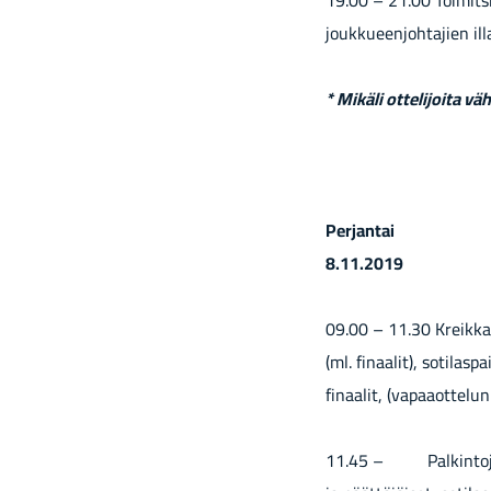
19.00 – 21.00 Toi­mit­si­
jouk­ku­een­joh­ta­jien il­l
* Mi­kä­li ot­te­li­joi­ta vä
Per­jan­tai
8.11.2019
09.00 – 11.30 Kreikka
(ml. fi­naa­lit), so­ti­las­
fi­naa­lit, (va­paa­ot­te­lun
11.45 – Pal­kin­to­je