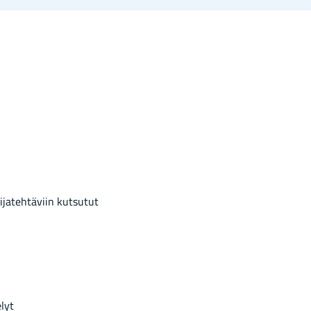
ja­teh­tä­viin kut­su­tut
­lyt