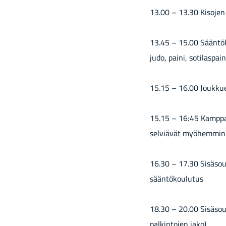
13.00 – 13.30 Ki­so­jen 
13.45 – 15.00 Sään­tö­k
judo, paini, so­ti­las­pai­n
15.15 – 16.00 Jouk­ku­ee
15.15 – 16:45 Kamp­pai­l
sel­viä­vät myö­hem­min
16.30 – 17.30 Si­sä­sou
sään­tö­kou­lu­tus
18.30 – 20.00 Si­sä­sou­t
pal­kin­to­jen jako)