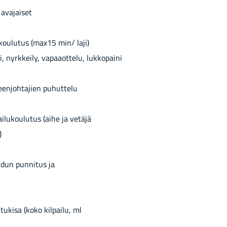
ava­jai­set
ou­lu­tus (max15 min/ laji)
i, nyrk­kei­ly, va­paa­ot­te­lu, luk­ko­pai­ni
n­joh­ta­jien pu­hut­te­lu
u­kou­lu­tus (aihe ja ve­tä­jä
)
­dun pun­ni­tus ja
u­ki­sa (koko kil­pai­lu, ml