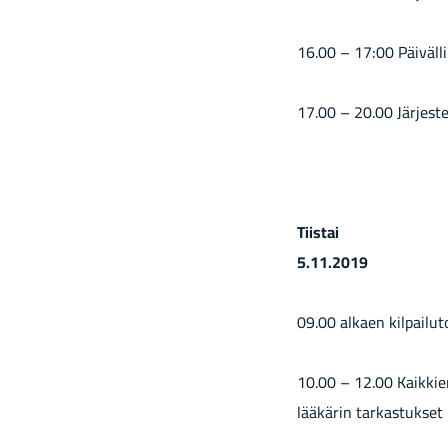
16.00 – 17:00 Päi­väl­li
17.00 – 20.00 Jär­jes­te­
Tiis­tai
5.11.2019
09.00 al­kaen kil­pai­
10.00 – 12.00 Kaik­kien 
lää­kä­rin tar­kas­tuk­set