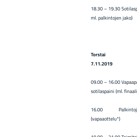
18.30 – 19.30 So­ti­las­pe
ml. pal­kin­to­jen jako)
Tors­tai
7.11.2019
09.00 – 16.00 Va­paa­pai­
so­ti­las­pai­ni (ml. fi­naa­
16.00 Pal­kin­to­jen ja
(va­paa­ot­te­lu*)