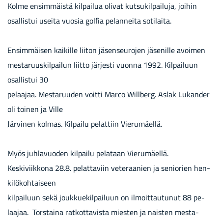
Kolme en­sim­mäis­tä kil­pai­lua oli­vat kut­su­kil­pai­lu­ja, joi­hin
osal­lis­tui usei­ta vuo­sia gol­fia pe­lan­nei­ta so­ti­lai­ta.
En­sim­mäi­sen kai­kil­le lii­ton jä­sen­seu­ro­jen jä­se­nil­le avoi­men
mes­ta­ruus­kil­pai­lun liit­to jär­jes­ti vuon­na 1992. Kil­pai­luun
osal­lis­tui 30
pe­laa­jaa. Mes­ta­ruu­den voit­ti Marco Willberg. Aslak Lu­kan­der
oli toi­nen ja Ville
Jär­vi­nen kol­mas. Kil­pai­lu pe­lat­tiin Vie­ru­mäel­lä.
Myös juh­la­vuo­den kil­pai­lu pe­la­taan Vie­ru­mäel­lä.
Kes­ki­viik­ko­na 28.8. pe­lat­ta­viin ve­te­raa­nien ja se­nio­rien hen­
ki­lö­koh­tai­seen
kil­pai­luun sekä jouk­kue­kil­pai­luun on il­moit­tau­tu­nut 88 pe­
laa­jaa. Tors­tai­na rat­kot­ta­vis­ta mies­ten ja nais­ten mes­ta­