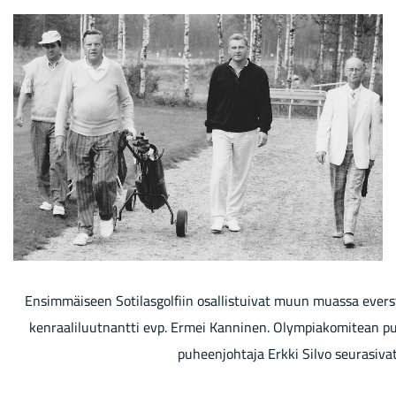
Ensimmäiseen Sotilasgolfiin osallistuivat muun muassa eversti
kenraaliluutnantti evp. Ermei Kanninen. Olympiakomitean puhe
puheenjohtaja Erkki Silvo seurasiva