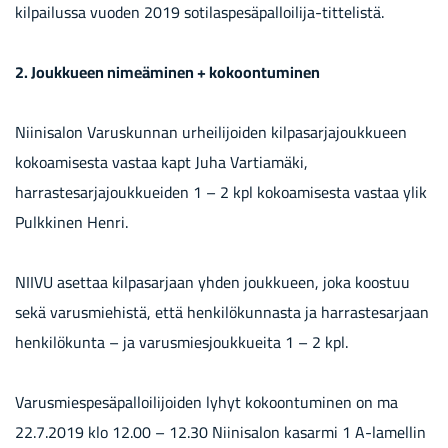
kil­pai­lus­sa vuo­den 2019 sotilaspesäpalloilija-​tittelistä.
2. Jouk­ku­een ni­meä­mi­nen + ko­koon­tu­mi­nen
Niinisalon Varuskunnan urheilijoiden kilpasarjajoukkueen
kokoamisesta vastaa kapt Juha Vartiamäki,
harrastesarjajoukkueiden 1 – 2 kpl ko­koamisesta vastaa ylik
Pulkkinen Henri.
NIIVU asettaa kilpasarjaan yhden joukkueen, joka koostuu
sekä va­rusmiehistä, että henkilökunnasta ja harrastesarjaan
henkilökunta – ja varusmiesjoukkueita 1 – 2 kpl.
Varusmiespesäpalloilijoiden lyhyt kokoontuminen on ma
22.7.2019 klo 12.00 – 12.30 Niinisalon kasarmi 1 A-lamellin