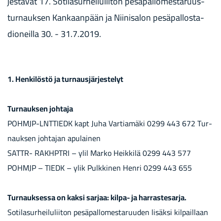
jes­tä­vät 17. Soti­lasurheiluliiton pe­sä­pal­lo­mes­ta­ruus­
tur­nauk­sen Kan­kaan­pään ja Niinisa­lon pe­sä­pal­los­ta­
dio­neil­la 30. - 31.7.2019.
1. Hen­ki­lös­tö ja tur­naus­jär­jes­te­lyt
Tur­nauk­sen joh­ta­ja
POHMJP-​LNTTIEDK kapt Juha Var­tia­mä­ki 0299 443 672 Tur­
nauk­sen joh­ta­jan apu­lai­nen
SATTR-​ RAKHPT­RI – ylil Marko Heik­ki­lä 0299 443 577
POHMJP – TIEDK – ylik Pulk­ki­nen Henri 0299 443 655
Tur­nauk­ses­sa on kaksi sar­jaa: kilpa-​ ja har­ras­te­sar­ja.
So­ti­la­sur­hei­lu­lii­ton pe­sä­pal­lo­mes­ta­ruu­den li­säk­si kil­pail­laan