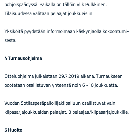
pohjoispäädyssä. Paikalla on tällöin ylik Pulkkinen.
Tilaisuudessa valitaan pelaajat joukkueisiin.
Yk­si­köi­tä pyy­de­tään in­for­moi­maan käs­kyn­jaol­la ko­koon­tu­mi­
ses­ta.
4 Tur­naus­oh­jel­ma
Otteluohjelma julkaistaan 29.7.2019 aikana. Turnaukseen
odotetaan osallistuvan yhteensä noin 6 -10 joukkuetta.
Vuoden Sotilaspesäpalloilijakilpailuun osallistuvat vain
kilpasarjajouk­kueiden pelaajat, 3 pelaajaa/kilpasarjajoukkllle.
5 Huol­to