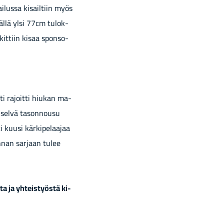
i­lus­sa ki­sail­tiin myös
läl­lä ylsi 77cm tu­lok­
­kit­tiin kisaa spon­so­
ti ra­joit­ti hiu­kan ma­
yt selvä ta­son­nousu
i kuusi kär­ki­pe­laa­jaa
un­nan sar­jaan tulee
­ta ja yh­teis­työs­tä ki­