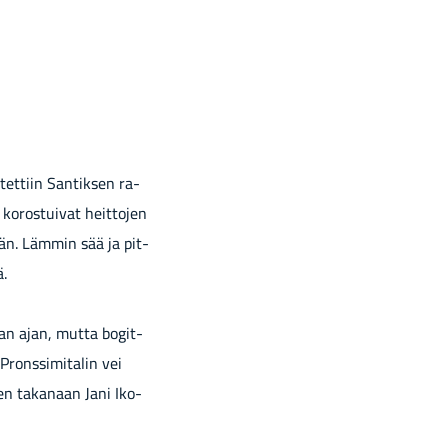
­tet­tiin San­tik­sen ra­
ko­ros­tui­vat heit­to­jen
­mään. Läm­min sää ja pit­
ä.
isan ajan, mutta bo­git­
rons­si­mi­ta­lin vei
en ta­ka­naan Jani Iko­