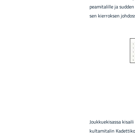
pea­mi­ta­lil­le ja sud­d
sen kier­rok­sen joh­dos­
Jouk­kue­ki­sas­sa ki­sai
kul­ta­mi­ta­lin Ka­det­ti