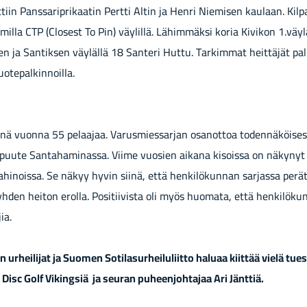
tet­tiin Pans­sa­ripri­kaa­tin Pert­ti Altin ja Henri Nie­mi­sen kau­laan. Kil­pa
il­la CTP (Clo­sest To Pin) väy­lil­lä. Lä­him­mäk­si koria Ki­vi­kon 1.väy­
nen ja San­tik­sen väy­läl­lä 18 San­te­ri Huttu. Tar­kim­mat heit­tä­jät pal
te­pal­kin­noil­la.
tänä vuon­na 55 pe­laa­jaa. Va­rus­mies­sar­jan osan­ot­toa to­den­nä­köi­ses­
n puute San­ta­ha­mi­nas­sa. Viime vuo­sien ai­ka­na ki­sois­sa on nä­ky­n
a­hi­nois­sa. Se näkyy hyvin siinä, että hen­ki­lö­kun­nan sar­jas­sa pe­rä­t
 yhden hei­ton erol­la. Po­si­tii­vis­ta oli myös huo­ma­ta, että hen­ki­lö­k
ia.
ur­hei­li­jat ja Suo­men So­ti­la­sur­hei­lu­liit­to ha­lu­aa kiit­tää vielä tues
ä Disc Golf Vi­king­siä ja seu­ran pu­heen­joh­ta­jaa Ari Jänt­tiä.