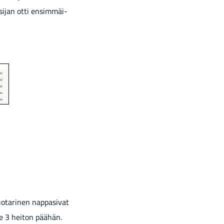
 sijan otti en­sim­mäi­
­ta­ri­nen nap­pa­si­vat
­le 3 hei­ton pää­hän.