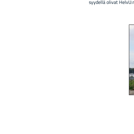
syy­del­lä oli­vat HelvU: