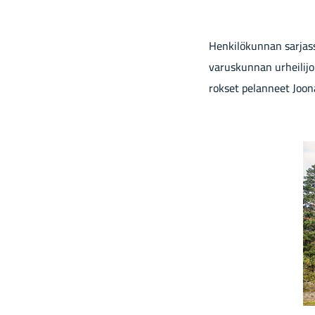
Hen­ki­lö­kun­nan sar­jas­
va­rus­kun­nan ur­hei­li­
rok­set pe­lan­neet Joon