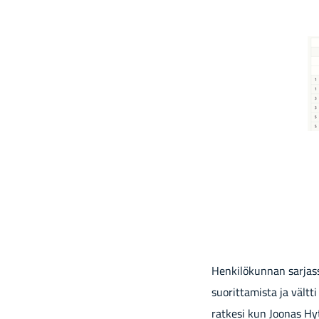
Hen­ki­lö­kun­nan sar­jas
suo­rit­ta­mis­ta ja vält­t
rat­ke­si kun Joo­nas Hy­