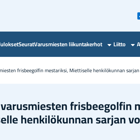
u­lok­set
Seu­rat
Va­rus­mies­ten lii­kun­ta­ker­hot
Liit­to
A
Varusmieste
Lii
liikuntakerho
ala
alasivut
es­ten fris­bee­gol­fin mes­ta­rik­si, Miet­ti­sel­le hen­ki­lö­kun­nan sar­jan
a­rus­mies­ten fris­bee­gol­fin m
­sel­le hen­ki­lö­kun­nan sar­jan vo