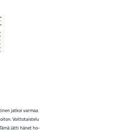
ti­nen jat­koi var­maa
i­ton. Voit­to­tais­te­lu
a. Tämä jätti hänet ho­