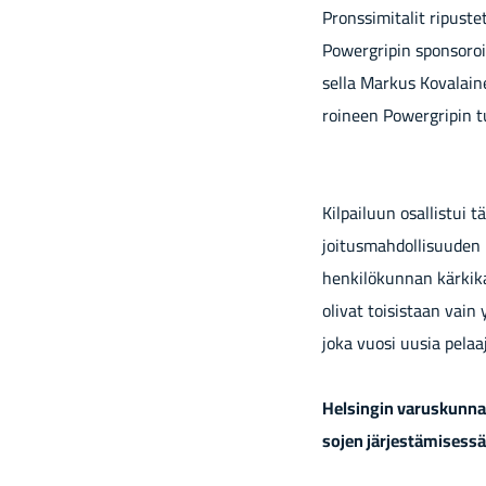
Prons­si­mi­ta­lit ri­pus­
Powergripin spon­so­roi­m
sel­la Mar­kus Ko­va­lai­
roi­neen Powergripin tuo­
Kil­pai­luun osal­lis­tui 
joi­tus­mah­dol­li­suu­de
hen­ki­lö­kun­nan kär­ki­k
oli­vat toi­sis­taan vain
joka vuosi uusia pe­laa­j
Hel­sin­gin va­rus­kun­nan 
so­jen jär­jes­tä­mi­ses­s