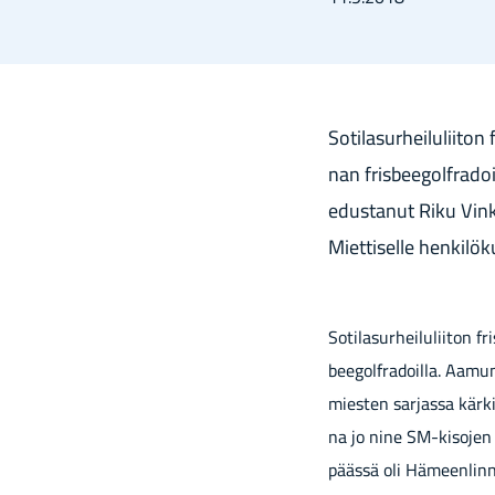
So­ti­la­sur­hei­lu­lii­t
nan fris­bee­gol­fra­doi
edus­ta­nut Riku Vink. 
Miet­ti­sel­le hen­ki­lö
So­ti­la­sur­hei­lu­lii­ton
bee­gol­fra­doil­la. Aamun
mies­ten sar­jas­sa kär­k
na jo nine SM-​kisojen kä
pääs­sä oli Hä­meen­lin­na