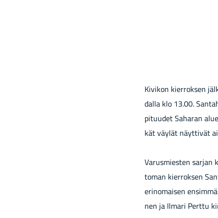
Ki­vi­kon kier­rok­sen jäl
dal­la klo 13.00. San­ta­h
pi­tuu­det Sa­ha­ran alu­
kät väy­lät näyt­ti­vät a
Va­rus­mies­ten sar­jan 
to­man kier­rok­sen San­t
erin­omai­sen en­sim­mäi
nen ja Il­ma­ri Pert­tu 