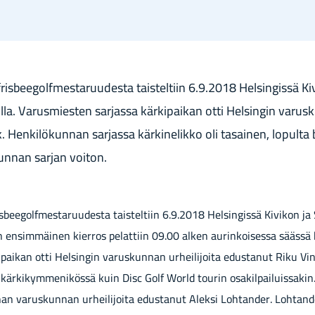
on fris­bee­golf­mes­ta­ruu­des­ta tais­tel­tiin 6.9.2018 Hel­sin­gis­sä K
l­la. Va­rus­mies­ten sar­jas­sa kär­ki­pai­kan otti Hel­sin­gin va­rus­ku
Hen­ki­lö­kun­nan sar­jas­sa kär­ki­ne­lik­ko oli ta­sai­nen, lo­pul­ta
­kun­nan sar­jan voi­ton.
 fris­bee­golf­mes­ta­ruu­des­ta tais­tel­tiin 6.9.2018 Hel­sin­gis­sä Ki­vi­kon j
 en­sim­mäi­nen kier­ros pe­lat­tiin 09.00 alken au­rin­koi­ses­sa sääs­sä ki
i­pai­kan otti Hel­sin­gin va­rus­kun­nan ur­hei­li­joi­ta edus­ta­nut Riku 
r­ki­kym­me­ni­kös­sä kuin Disc Golf World tou­rin osa­kil­pai­luis­sa­kin.
n va­rus­kun­nan ur­hei­li­joi­ta edus­ta­nut Alek­si Loh­tan­der. Loh­tan­de