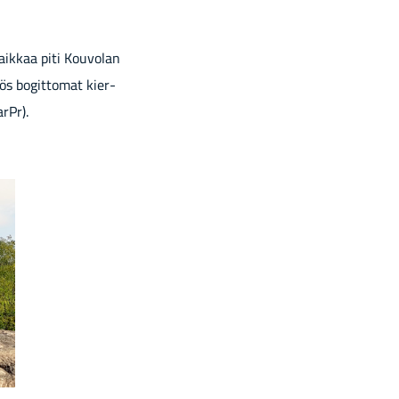
­paik­kaa piti Kou­vo­lan
yös bo­git­to­mat kier­
arPr).