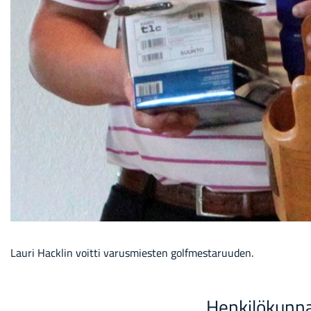
Lauri Hacklin voitti varusmiesten golfmestaruuden.
Hen­ki­lö­kun­n