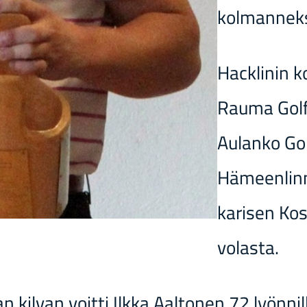
kol­man­nek­
Hackli­nin ko
Rauma Golf,
Au­lan­ko Go
Hä­meen­lin­
ka­ri­sen Ko
vo­las­ta.
an kil­van voit­ti Ilkka Aal­to­nen 72 lyön­nil