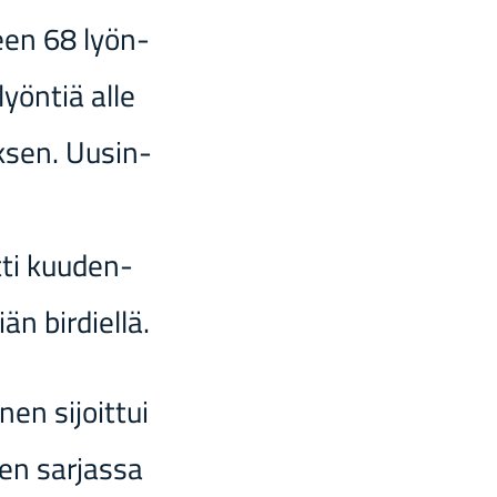
­seen 68 lyön­
 lyön­tiä alle
ok­sen. Uusin­
­ti kuu­den­
än bir­diel­lä.
nen si­joit­tui
en sar­jas­sa