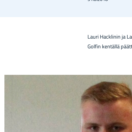
Lauri Hackli­nin ja La
Gol­fin ken­täl­lä päät­t