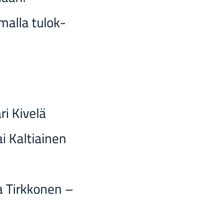
mal­la tu­lok­
i Ki­ve­lä
i Kal­tiai­nen
a Tirk­ko­nen –