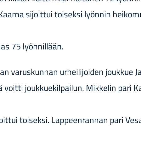
ar­na si­joit­tui toi­sek­si lyön­nin hei­kom­
mas 75 lyön­nil­lään.
n va­rus­kun­nan ur­hei­li­joi­den jouk­kue Jar
oit­ti jouk­kue­kil­pai­lun. Mik­ke­lin pari Ka
oit­tui toi­sek­si. Lap­peen­ran­nan pari Ves