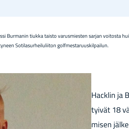
ssi Bur­ma­nin tiuk­ka tais­to va­rus­mies­ten sar­jan voi­tos­ta h
y­neen So­ti­la­sur­hei­lu­lii­ton golf­mes­ta­ruus­kil­pai­lun.
Hacklin ja 
tyi­vät 18 vä
mi­sen jäl­k