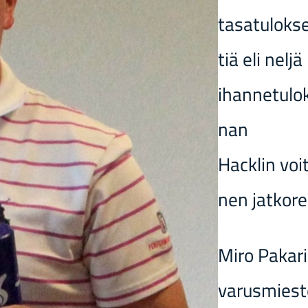
ta­sa­tu­lok
tiä eli neljä
ihan­ne­tu­l
nan
Hacklin voit
nen jat­ko­rei
Miro Pa­ka­ri­
va­rus­mies­t