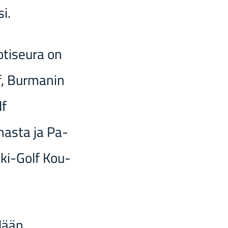
si.
­ti­seu­ra on
 Bur­ma­nin
lf
nas­ta ja Pa­
ski-​Golf Kou­
­lään.