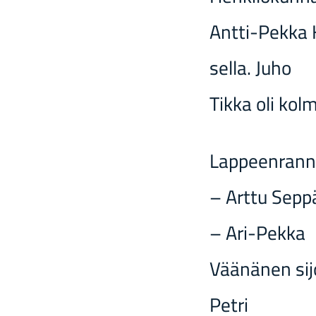
Antti-​Pekka Ka
sel­la. Juho
Tikka oli kol­
Lap­peen­ran­na
– Arttu Seppä v
– Ari-​Pekka
Vää­nä­nen si­j
Petri