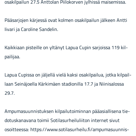
osakilpailun 27.5 Anttolan Piilokorven jylhissä maisemissa.
Pää­sar­jo­jen kär­jes­sä ovat kol­men osa­kil­pai­lun jäl­keen Antti
Ii­va­ri ja Ca­ro­li­ne San­de­lin.
Kaik­ki­aan pis­teil­le on yl­tä­nyt Lapua Cupin sar­jois­sa 119 kil­
pai­li­jaa.
Lapua Cu­pis­sa on jäl­jel­lä vielä kaksi osa­kil­pai­lua, jotka kil­pail­
laan Sei­nä­joel­la Kär­ki­mäen sta­dio­nil­la 17.7 ja Nii­ni­sa­los­sa
29.7.
Am­pu­ma­suun­nis­tuk­sen kil­pai­lu­toi­min­nan pää­asial­li­se­na tie­
do­tus­ka­na­va­na toi­mii So­ti­la­sur­hei­lu­lii­ton in­ter­net sivut
osoit­tees­sa: https://www.so­ti­la­sur­hei­lu.fi/am­pu­ma­suun­nis­