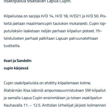
osa­kil­pai­lua si­säl­tä­vän Lapua Cupin.
Kil­pai­luis­sa on sar­jo­ja H/D 14, H/D 18, H/D21 ja H/D 50. Pis­
tei­tä jae­taan maa­il­mancu­pin tau­lu­kon mu­kai­ses­ti. Cupin lop­
pu­tu­lok­siin las­ke­taan nel­jän par­haan kil­pai­lun pis­teet. Yh­
teis­tu­los­ten par­haat pal­ki­taan La­puan pat­ruu­na­teh­taan
tuot­teil­la.
Iivari ja Sandelin
cupin kärjessä
Cupin osakilpailuista on ehditty kilpailemaan kolme,
Alahärmän Kisa isännöi ampumasuunnistuksen SM-kilpailut
ja samalla Lapua Cupin ensimmäisen ja toisen osakilpailun
Kauhavalla 11. – 12.5. Anttolan Urheilijat järjesti kolmannen