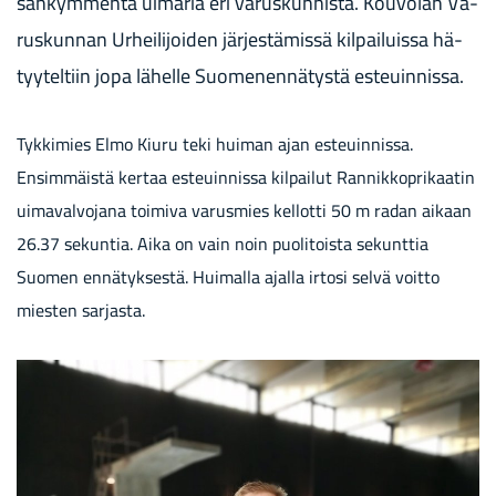
san­kym­men­tä ui­ma­ria eri va­rus­kun­nis­ta. Kou­vo­lan Va­
rus­kun­nan Ur­hei­li­joi­den jär­jes­tä­mis­sä kil­pai­luis­sa hä­
tyy­tel­tiin jopa lä­hel­le Suo­me­nen­nä­tys­tä es­teuin­nis­sa.
Tykkimies Elmo Kiuru teki huiman ajan esteuinnissa.
Ensimmäistä kertaa esteuinnissa kilpailut Rannikkoprikaatin
uimavalvojana toimiva varusmies kellotti 50 m radan aikaan
26.37 sekuntia. Aika on vain noin puolitoista sekunttia
Suomen ennätyksestä. Huimalla ajalla irtosi selvä voitto
miesten sarjasta.