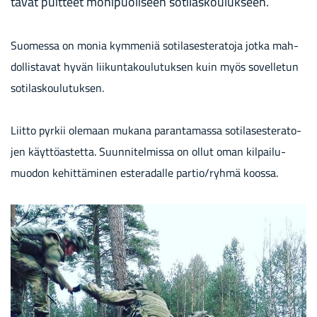
ta­vat puit­teet mo­ni­puo­li­seen so­ti­las­kou­luk­seen.
Suo­mes­sa on monia kym­me­niä so­ti­la­ses­te­ra­to­ja jotka mah­
dol­lis­ta­vat hyvän lii­kun­ta­kou­lu­tuk­sen kuin myös so­vel­le­tun
so­ti­las­kou­lu­tuk­sen.
Liit­to pyr­kii ole­maan mu­ka­na pa­ran­ta­mas­sa so­ti­la­ses­te­ra­to­
jen käyt­tö­as­tet­ta. Suun­ni­tel­mis­sa on ollut oman kil­pai­lu­
muo­don ke­hit­tä­mi­nen es­te­ra­dal­le par­tio/ryhmä koos­sa.