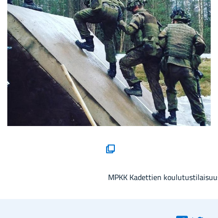
(avau­
tuu
uu­
MPKK Kadettien koulutustilaisuu
teen
ik­