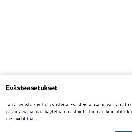
Eväs­tea­se­tuk­set
Tämä si­vus­to käyt­tää eväs­tei­tä. Eväs­teis­tä osa on vält­tä­mät­tö­
pa­ran­ta­via, ja osaa käy­te­tään tilastointi-​ tai mark­ki­noin­ti­tar­k
me löy­dät
tääl­tä
.