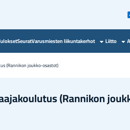
u­lok­set
Seu­rat
Va­rus­mies­ten lii­kun­ta­ker­hot
Liit­to
A
Varusmieste
Lii
liikuntakerho
ala
alasivut
­tus (Ran­ni­kon joukko-​osastot)
a­ja­kou­lu­tus (Ran­ni­kon jouk