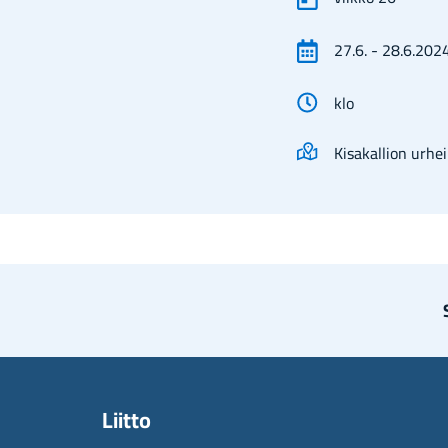
27.6.
-
28.6.202
klo
Kisakallion urhei
Liit­to