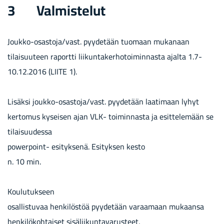
3 Val­mis­te­lut
Joukko-​osastoja/vast. pyy­de­tään tuo­maan mu­ka­naan
ti­lai­suu­teen ra­port­ti lii­kun­ta­ker­ho­toi­min­nas­ta ajal­ta 1.7-
10.12.2016 (LIITE 1).
Li­säk­si joukko-​osastoja/vast. pyy­de­tään laa­ti­maan lyhyt
ker­to­mus ky­sei­sen ajan VLK- toi­min­nas­ta ja esit­te­le­mään se
ti­lai­suu­des­sa
powerpoint-​ esi­tyk­se­nä. Esi­tyk­sen kesto
n. 10 min.
Kou­lu­tuk­seen
osal­lis­tu­vaa hen­ki­lös­töä pyy­de­tään va­raa­maan mu­kaan­sa
hen­ki­lö­koh­tai­set si­sä­lii­kun­ta­va­rus­teet,