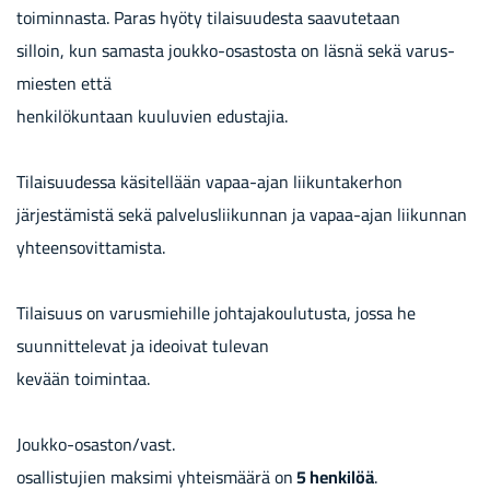
toi­min­nas­ta. Paras hyöty ti­lai­suu­des­ta saa­vu­te­taan
sil­loin, kun sa­mas­ta joukko-​osastosta on läsnä sekä va­rus­
mies­ten että
hen­ki­lö­kun­taan kuu­lu­vien edus­ta­jia.
Ti­lai­suu­des­sa kä­si­tel­lään vapaa-​ajan lii­kun­ta­ker­hon
jär­jes­tä­mis­tä sekä pal­ve­lus­lii­kun­nan ja vapaa-​ajan lii­kun­nan
yh­teen­so­vit­ta­mis­ta.
Ti­lai­suus on va­rus­mie­hil­le joh­ta­ja­kou­lu­tus­ta, jossa he
suun­nit­te­le­vat ja ideoi­vat tu­le­van
ke­vään toi­min­taa.
Joukko-​osaston/vast.
osal­lis­tu­jien mak­si­mi yh­teis­mää­rä on
5 hen­ki­löä
.