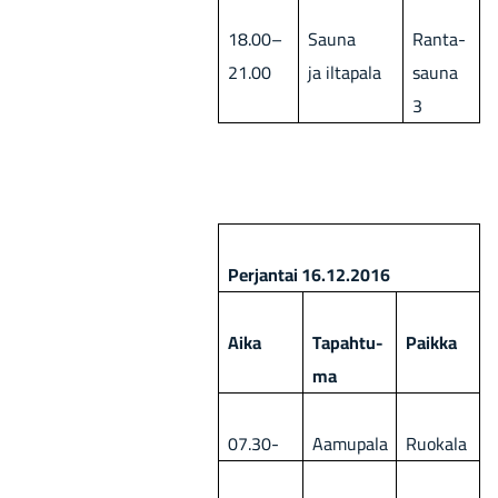
18.00–
Sauna
Ran­ta­
21.00
ja il­ta­pa­la
sau­na
3
Per­jan­tai 16.12.2016
Aika
Ta­pah­tu­
Paik­ka
ma
07.30-
Aa­mu­pa­la
Ruo­ka­la