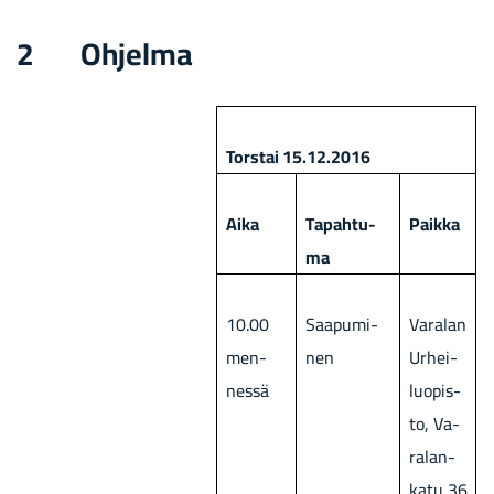
2 Oh­jel­ma
Tors­tai 15.12.2016
Aika
Ta­pah­tu­
Paik­ka
ma
10.00
Saa­pu­mi­
Va­ra­lan
men­
nen
Ur­hei­
nes­sä
luo­pis­
to, Va­
ra­lan­
ka­tu 36