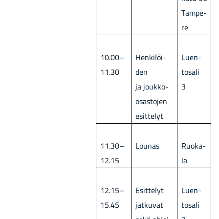
Tam­pe­
re
10.00–
Hen­ki­löi­
Luen­
11.30
den
to­sa­li
ja joukko-​
3
osastojen
esit­te­lyt
11.30–
Lou­nas
Ruo­ka­
12.15
la
12.15–
Esit­te­lyt
Luen­
15.45
jat­ku­vat
to­sa­li