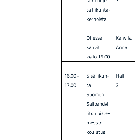
sekä oh­jei­
3
ta lii­kun­ta­
ker­hois­ta
Ohes­sa
Kah­vi­la
kah­vit
Anna
kello 15.00
16.00–
Si­sä­lii­kun­
Halli
17.00
ta
2
Suo­men
Sa­li­ban­dy­l
ii­ton pis­te­
mes­ta­ri­
kou­lu­tus