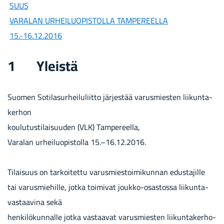
SUUS
VA­RA­LAN UR­HEI­LUO­PIS­TOL­LA TAM­PE­REEL­LA
15.-16.12.2016
1 Yleis­tä
Suo­men So­ti­la­sur­hei­lu­liit­to jär­jes­tää va­rus­mies­ten lii­kun­ta­
ker­hon
kou­lu­tus­ti­lai­suu­den (VLK) Tam­pe­reel­la,
Va­ra­lan ur­hei­luo­pis­tol­la 15.–16.12.2016.
Ti­lai­suus on tar­koi­tet­tu va­rus­mies­toi­mi­kun­nan edus­ta­jil­le
tai va­rus­mie­hil­le, jotka toi­mi­vat joukko-​osastossa lii­kun­ta­
vas­taa­vi­na sekä
hen­ki­lö­kun­nal­le jotka vas­taa­vat va­rus­mies­ten lii­kun­ta­ker­ho­