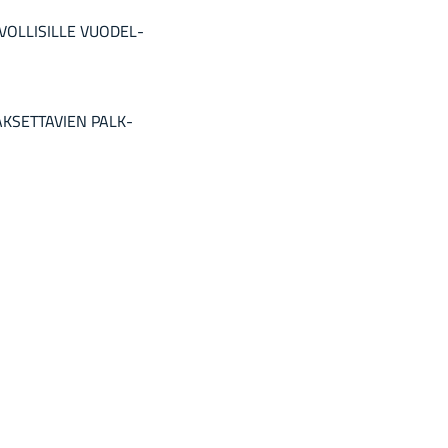
VOL­LI­SIL­LE VUO­DEL­
MAK­SET­TA­VIEN PALK­