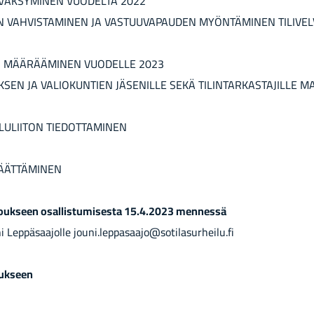
Y­VÄK­SY­MI­NEN VUO­DEL­TA 2022
 VAH­VIS­TA­MI­NEN JA VAS­TUU­VA­PAU­DEN MYÖN­TÄ­MI­NEN TI­LI­VEL­
 MÄÄ­RÄÄ­MI­NEN VUO­DEL­LE 2023
K­SEN JA VA­LIO­KUN­TIEN JÄ­SE­NIL­LE SEKÄ TI­LIN­TAR­KAS­TA­JIL­LE 
LU­LII­TON TIE­DOT­TA­MI­NEN
ÄT­TÄ­MI­NEN
­kouk­seen osal­lis­tu­mi­ses­ta 15.4.2023 men­nes­sä
 Lep­pä­saa­jol­le jouni.lep­pa­saa­jo@so­ti­la­sur­hei­lu.fi
ouk­seen