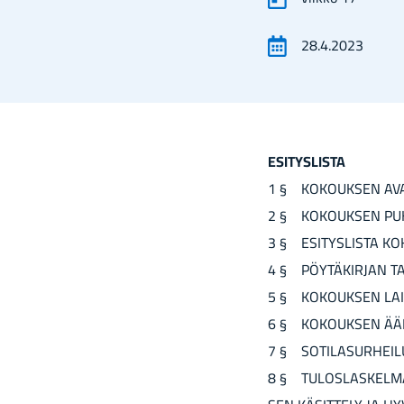
28.4.2023
ESI­TYS­LIS­TA
1 § KO­KOUK­SEN AV
2 § KO­KOUK­SEN PU­HE
3 § ESI­TYS­LIS­TA KO­
4 § PÖY­TÄ­KIR­JAN TAR
5 § KO­KOUK­SEN LAIL­
6 § KO­KOUK­SEN ÄÄ­NI
7 § SO­TI­LA­SUR­HEI­L
8 § TU­LOS­LAS­KEL­MA