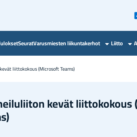
u­lok­set
Seu­rat
Va­rus­mies­ten lii­kun­ta­ker­hot
Liit­to
A
Varusmieste
Lii
liikuntakerho
ala
alasivut
ton kevät liit­to­ko­kous (Mic­ro­soft Teams)
­hei­lu­lii­ton kevät liit­to­ko­kous
s)