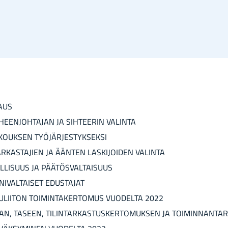
AUS
EN­JOH­TA­JAN JA SIH­TEE­RIN VA­LIN­TA
KOUK­SEN TYÖ­JÄR­JES­TYK­SEK­SI
­KAS­TA­JIEN JA ÄÄN­TEN LAS­KI­JOI­DEN VA­LIN­TA
LI­SUUS JA PÄÄ­TÖS­VAL­TAI­SUUS
­VAL­TAI­SET EDUS­TA­JAT
U­LII­TON TOI­MIN­TA­KER­TO­MUS VUO­DEL­TA 2022
N, TA­SEEN, TI­LIN­TAR­KAS­TUS­KER­TO­MUK­SEN JA TOI­MIN­NAN­TA