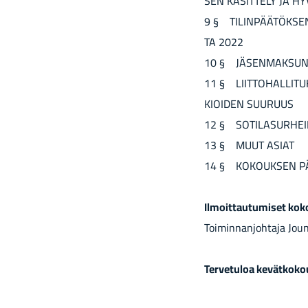
SEN KÄ­SIT­TE­LY JA H
9 § TI­LIN­PÄÄ­TÖK­SEN
TA 2022
10 § JÄ­SEN­MAK­SUN
11 § LIIT­TO­HAL­LI­TU
KIOI­DEN SUU­RUUS
12 § SO­TI­LA­SUR­HEI­
13 § MUUT ASIAT
14 § KO­KOUK­SEN PÄ
Il­moit­tau­tu­mi­set ko
Toi­min­nan­joh­ta­ja Jouni
Ter­ve­tu­loa ke­vät­ko­k