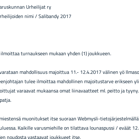
aruskunnan Urheilijat ry
rheilijoiden nimi / Salibandy 2017
 ilmoittaa turnaukseen mukaan yhden (1) joukkueen.
varataan mahdollisuus majoittua 11.- 12.4.2017 välinen yö Ilmaso
enjohtajan tulee ilmoittaa mahdollinen majoitustarve erikseen ylil
joittujat varaavat mukaansa omat liinavaatteet ml. peitto ja tyyny
patja.
smiestensä muonitukset itse suoraan Webmysli-tietojärjestelmäll
luessa. Kaikille varusmiehille on tilattava lounaspussi / eväät 12.4
en noudosta vastaavat joukkueet itse.