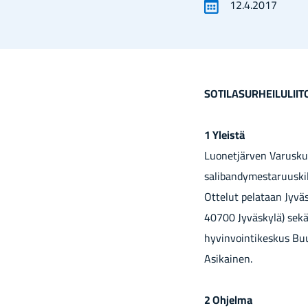
12.4.2017
SOTILASURHEILULII
1 Yleistä
Luonetjärven Varuskun
salibandymestaruuskil
Ottelut pelataan Jyvä
40700 Jyväskylä) sekä
hyvinvointikeskus Buug
Asikainen.
2 Ohjelma