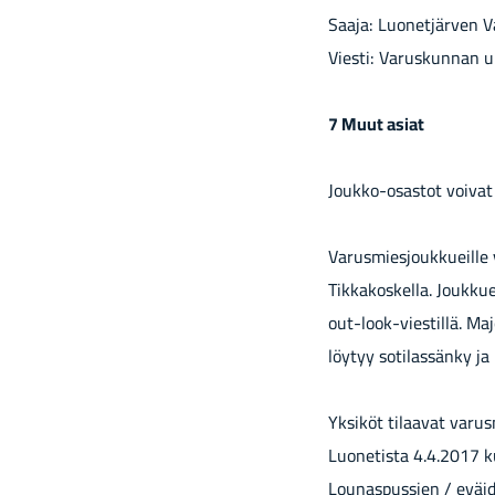
Saaja: Luonetjärven V
Viesti: Varuskunnan u
7 Muut asiat
Joukko-osastot voivat
Varusmiesjoukkueille 
Tikkakoskella. Joukkue
out-look-viestillä. Ma
löytyy sotilassänky ja 
Yksiköt tilaavat varu
Luonetista 4.4.2017 ku
Lounaspussien / eväid