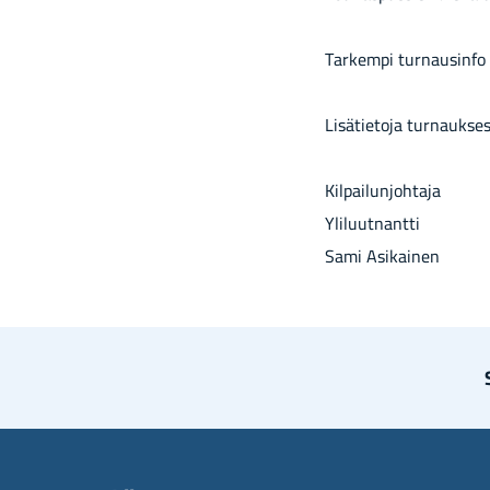
Tarkempi turnausinfo m
Lisätietoja turnaukses
Kil­pai­lun­joh­ta­ja
Yli­luut­nant­ti
Sami Asi­kai­nen