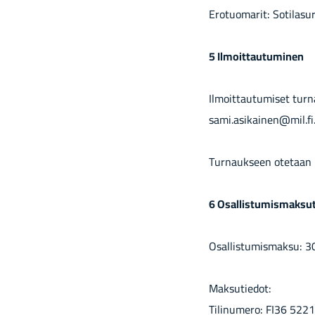
Erotuomarit: Sotilasur
5 Il­moit­tau­tu­mi­nen
Ilmoittautumiset turn
sami.asikainen@mil.fi
Turnaukseen otetaan 
6 Osallistumismaksu
Osallistumismaksu: 3
Maksutiedot:
Tilinumero: FI36 522