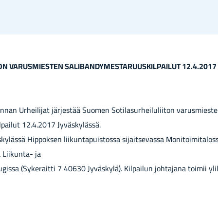
TON VARUSMIESTEN SALIBANDYMESTARUUSKILPAILUT 12.4.2017
nan Urheilijat järjestää Suomen Sotilasurheiluliiton varusmiest
pailut 12.4.2017 Jyväskylässä.
skylässä Hippoksen liikuntapuistossa sijaitsevassa Monitoimitaloss
 Liikunta- ja
issa (Sykeraitti 7 40630 Jyväskylä). Kilpailun johtajana toimii yl