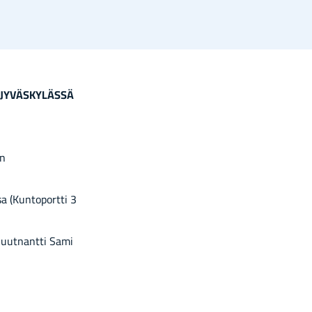
sa
mis­
sa
sa
 JYVÄSKYLÄSSÄ
en
a (Kuntoportti 3
iluutnantti Sami