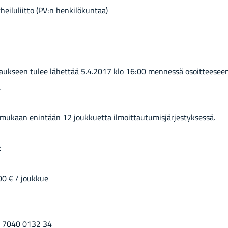
heiluliitto (PV:n henkilökuntaa)
aukseen tulee lähettää 5.4.2017 klo 16:00 mennessä osoitteeseen
.
mukaan enintään 12 joukkuetta ilmoittautumisjärjestyksessä.
t
00 € / joukkue
1 7040 0132 34