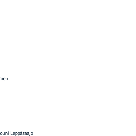
omen
 Jouni Leppäsaajo