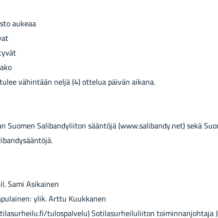
isto aukeaa
vat
tyvät
jako
 tulee vähintään neljä (4) ottelua päivän aikana.
aan Suomen Salibandyliiton sääntöjä (www.salibandy.net) sekä Su
alibandysääntöjä.
il. Sami Asikainen
pulainen: ylik. Arttu Kuukkanen
ilasurheilu.fi/tulospalvelu) Sotilasurheiluliiton toiminnanjohtaja