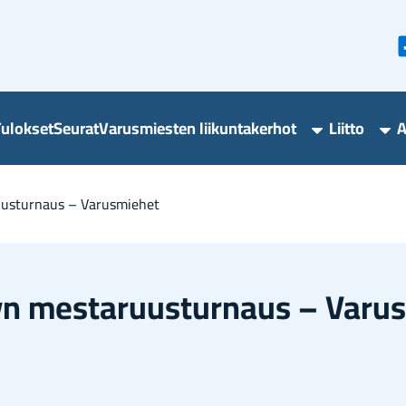
u­lok­set
Seu­rat
Va­rus­mies­ten lii­kun­ta­ker­hot
Liit­to
A
Varusmieste
Lii
liikuntakerho
ala
alasivut
uus­tur­naus – Va­rus­mie­het
dyn mes­ta­ruus­tur­naus – Va­rus