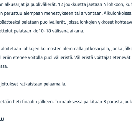
an al­kusar­jat ja puo­li­vä­lie­rät. 12 jouk­kuet­ta jae­taan 4 loh­koon, ku
­nen pe­rus­tuu ai­em­paan me­nes­tyk­seen tai ar­von­taan. Al­ku­loh­kois
n päät­teek­si pe­la­taan puo­li­vä­lie­rät, jois­sa loh­ko­jen yk­kö­set koh­ta
ot­te­lut pe­la­taan klo10-18 vä­li­se­nä ai­ka­na.
 aloi­te­taan loh­ko­jen kol­mos­ten alem­mal­la jat­ko­sar­jal­la, jonka jäl­ke
­lie­riin ete­nee voi­tol­la puo­li­vä­lie­ris­tä. Vä­lie­ris­tä voit­ta­jat ete­ne­vä
s­sa.
­joi­tuk­set rat­kais­taan pe­laa­mal­la.
s­te­tään heti fi­naa­lin jäl­keen. Tur­nauk­ses­sa pal­ki­taan 3 pa­ras­ta jouk
LU