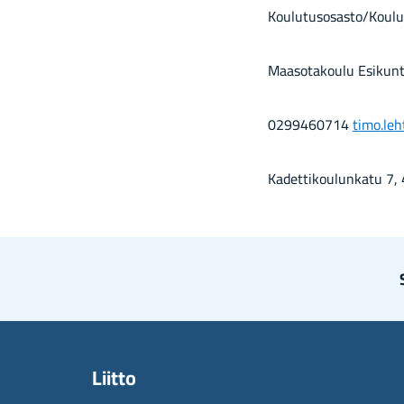
Kou­lu­tus­osas­to/Kou­lu­
Maa­so­ta­kou­lu Esi­kun­
0299460714
timo.leh
Ka­det­ti­kou­lun­ka­tu 
Liit­to