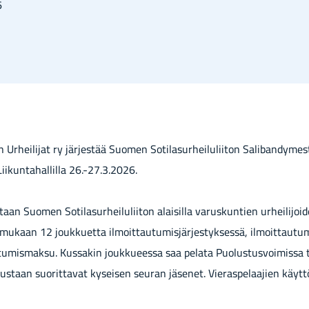
6
r­hei­li­jat ry jär­jes­tää Suo­men So­ti­la­sur­hei­lu­lii­ton Sa­li­ban­dy­m
ii­kun­ta­hal­lil­la 26.-27.3.2026.
aan Suo­men So­ti­la­sur­hei­lu­lii­ton alai­sil­la va­rus­kun­tien ur­hei­li­joi­
­kaan 12 jouk­kuet­ta il­moit­tau­tu­mis­jär­jes­tyk­ses­sä, il­moit­tau­tu­
tu­mis­mak­su. Kus­sa­kin jouk­ku­ees­sa saa pe­la­ta Puo­lus­tus­voi­mis­sa ta
lus­taan suo­rit­ta­vat ky­sei­sen seu­ran jä­se­net. Vie­ras­pe­laa­jien käyt