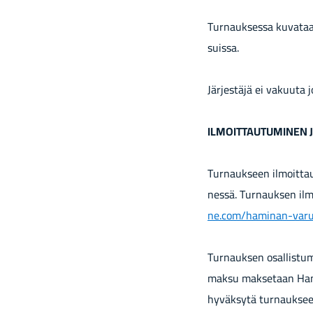
Tur­nauk­ses­sa ku­va­taan
suis­sa.
Jär­jes­tä­jä ei va­kuu­ta 
IL­MOIT­TAU­TU­MI­NEN 
Tur­nauk­seen il­moit­
nes­sä. Tur­nauk­sen il­mo
ne.com/haminan-​varu
Tur­nauk­sen osal­lis­tu­
mak­su mak­se­taan Ha­mi
hy­väk­sy­tä tur­nauk­seen