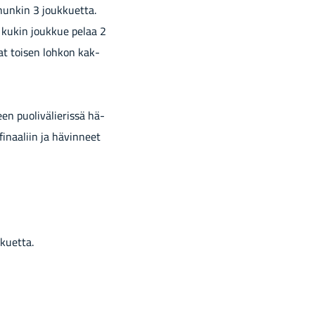
­hun­kin 3 jouk­kuet­ta.
­sa kukin jouk­kue pelaa 2
a­vat toi­sen loh­kon kak­
en puo­li­vä­lie­ris­sä hä­
t fi­naa­liin ja hä­vin­neet
­kuet­ta.