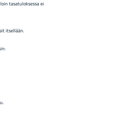
oin ta­sa­tu­lok­ses­sa ei
sit it­sel­lään.
sin:
lu.