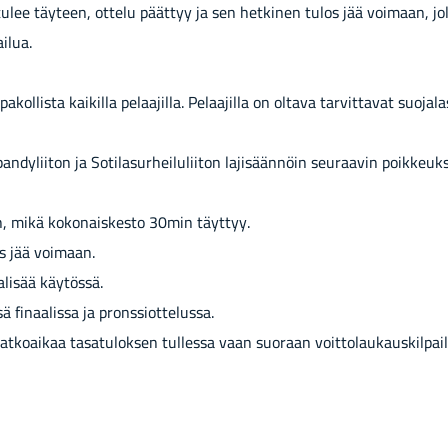
 tulee täy­teen, ot­te­lu päät­tyy ja sen het­ki­nen tulos jää voi­maan, jol­l
ai­lua.
kol­lis­ta kai­kil­la pe­laa­jil­la. Pe­laa­jil­la on ol­ta­va tar­vit­ta­vat suo­ja­la­
an­dy­lii­ton ja So­ti­la­sur­hei­lu­lii­ton la­ji­sään­nöin seu­raa­vin poik­keuk­
än, mikä ko­ko­nais­kes­to 30min täyt­tyy.
 jää voi­maan.
a­li­sää käy­tös­sä.
fi­naa­lis­sa ja prons­siot­te­lus­sa.
 jat­koai­kaa ta­sa­tu­lok­sen tul­les­sa vaan suo­raan voit­to­lau­kaus­kil­pai­