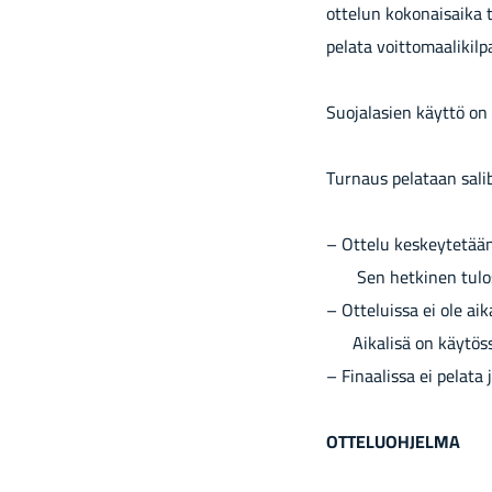
ot­te­lun ko­ko­nai­sai­ka
pe­la­ta voit­to­maa­li­kil­p
Suo­ja­la­sien käyt­tö on pa­
Tur­naus pe­la­taan sa­li­b
– Ot­te­lu kes­key­te­tä
Sen het­ki­nen tulos
– Ot­te­luis­sa ei ole ai­k
Ai­ka­li­sä on käy­tös­sä 
– Fi­naa­lis­sa ei pe­la­ta
OT­TE­LUOH­JEL­MA