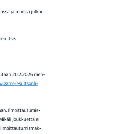
dias­sa ja muis­sa jul­kai­
­sen itse.
­du­taan 20.2.2026 men­
ga­me­re­sult­son­li­
an. Il­moit­tau­tu­mis­
­kä­li jouk­kuet­ta ei
 il­moit­tau­tu­mis­mak­