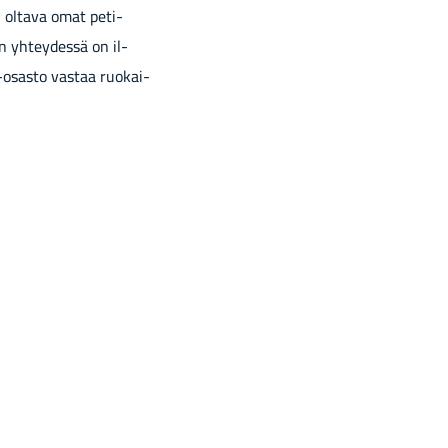
on ol­ta­va omat pe­ti­
en yh­tey­des­sä on il­
-​osasto vas­taa ruo­kai­