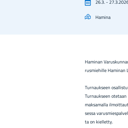
26.3.
-
27.3.202
Hamina
Ha­mi­nan Va­rus­kun­nan U
rus­mie­hil­le Ha­mi­nan L
Tur­nauk­seen osal­lis­tu­t
Tur­nauk­seen ote­taan mu
mak­sa­mal­la il­moit­tau­
ses­sa va­rus­mies­pal­ve­
ta on kiel­let­ty.