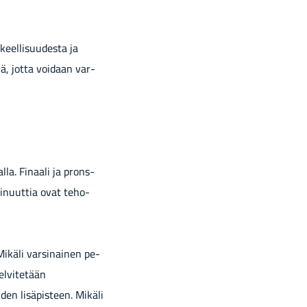
keel­li­suu­des­ta ja
il­lä, jotta voi­daan var­
l­la. Fi­naa­li ja prons­
mi­nuut­tia ovat te­ho­
Mi­kä­li var­si­nai­nen pe­
l­vi­te­tään
 li­sä­pis­teen. Mi­kä­li