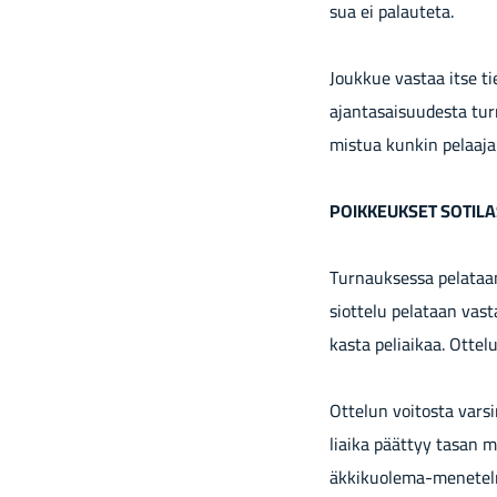
sua ei pa­lau­te­ta.
Jouk­kue vas­taa itse tie­
ajan­ta­sai­suu­des­ta tur­
mis­tua kun­kin pe­laa­ja
POIK­KEUK­SET SO­TI­LA­
Tur­nauk­ses­sa pe­la­taan
siot­te­lu pe­la­taan vas
kas­ta pe­liai­kaa. Ot­te
Ot­te­lun voi­tos­ta var­si
liai­ka päät­tyy tasan m
äkkikuolema-​menetelmäll