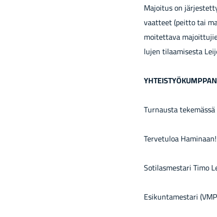
Ma­joi­tus on jär­jes­tet­t
vaat­teet (peit­to tai ma­k
moi­tet­ta­va ma­joit­tu­j
lu­jen ti­laa­mi­ses­ta Lei
YH­TEIS­TYÖ­KUMP­PA­N
Tur­naus­ta te­ke­mäs­sä
Ter­ve­tu­loa Ha­mi­naan!
So­ti­las­mes­ta­ri Timo L
Esi­kun­ta­mes­ta­ri (VMP