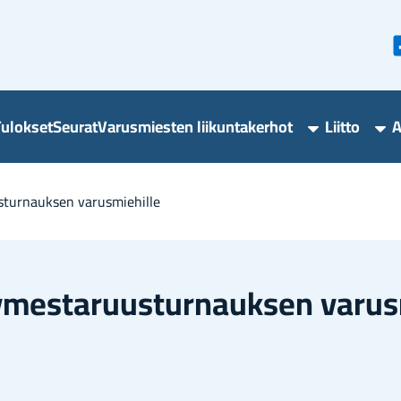
u­lok­set
Seu­rat
Va­rus­mies­ten lii­kun­ta­ker­hot
Liit­to
A
Varusmieste
Lii
liikuntakerho
ala
alasivut
s­tur­nauk­sen va­rus­mie­hil­le
y­mes­ta­ruus­tur­nauk­sen va­rus­