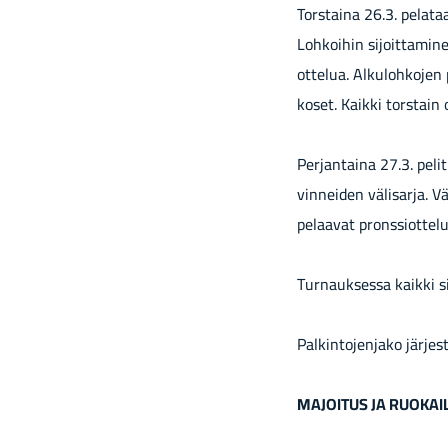
Tors­tai­na 26.3. pe­la­ta
Loh­koi­hin si­joit­ta­mi
ot­te­lua. Al­ku­loh­ko­je
ko­set. Kaik­ki tors­tain 
Per­jan­tai­na 27.3. pelit
vin­nei­den vä­li­sar­ja. Vä
pe­laa­vat prons­siot­te­lu
Tur­nauk­ses­sa kaik­ki si
Pal­kin­to­jen­ja­ko jär­je
MA­JOI­TUS JA RUO­KAI­