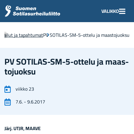
Siir­
Etusi­
VALIKKO
ry
vu
si­
säl­
l­pai­lut ja ta­pah­tu­mat
PV SOTILAS-​SM-5-​ottelu ja maas­to­juok­su
töön
PV SOTILAS-​SM-5-​ottelu ja maas­
to­juok­su
viikko
23
7.6.
-
9.6.2017
Järj.
UTJR, MAAVE