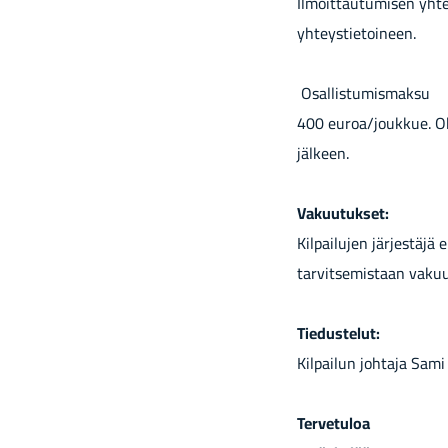
Il­moit­tau­tu­mi­sen yh­t
yh­teys­tie­toi­neen.
Osal­lis­tu­mis­mak­su
400 euroa/jouk­kue. Oh­j
jäl­keen.
Va­kuu­tuk­set:
Kil­pai­lu­jen jär­jes­tä­jä
tar­vit­se­mis­taan va­kuu
Tie­dus­te­lut:
Kil­pai­lun joh­ta­ja Sa
Ter­ve­tu­loa