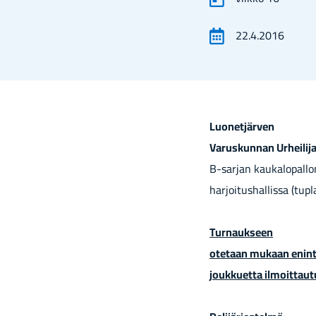
22.4.2016
Luo­net­jär­ven
Va­rus­kun­nan Ur­hei­li­j
B-​sarjan kau­ka­lo­pal­l
har­joi­tus­hal­lis­sa (tupl
Tur­nauk­seen
ote­taan mu­kaan enin­
jouk­kuet­ta il­moit­tau­t