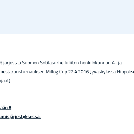
at
jär­jes­tää Suo­men So­ti­la­sur­hei­lu­lii­ton hen­ki­lö­kun­nan A- ja
o­mes­ta­ruus­tur­nauk­sen Mil­log Cup 22.4.2016 Jy­väs­ky­läs­sä Hip­pok­
a­jäät).
tään 8
u­mis­jär­jes­tyk­ses­sä.