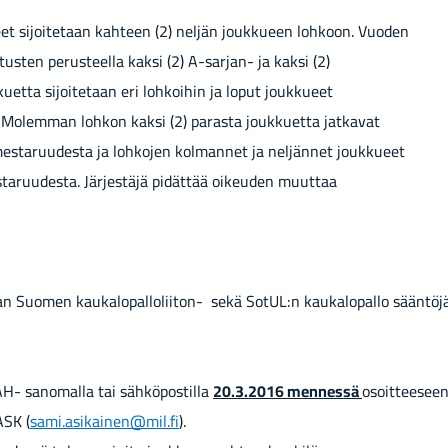
et si­joi­te­taan kah­teen (2) nel­jän jouk­ku­een loh­koon. Vuo­den
tus­ten pe­rus­teel­la kaksi (2) A-​sarjan- ja kaksi (2)
uet­ta si­joi­te­taan eri loh­koi­hin ja loput jouk­ku­eet
. Mo­lem­man loh­kon kaksi (2) pa­ras­ta jouk­kuet­ta jat­ka­vat
es­ta­ruu­des­ta ja loh­ko­jen kol­man­net ja nel­jän­net jouk­ku­eet
ta­ruu­des­ta. Jär­jes­tä­jä pi­dät­tää oi­keu­den muut­taa
­taan Suo­men kaukalopalloliiton-​ sekä SotUL:n kau­ka­lo­pal­lo sään­tö­jä
- sa­no­mal­la tai säh­kö­pos­til­la
20.3.2016 men­nes­sä
osoit­tee­seen
ASK (
sami.asi­kai­nen@mil.fi
).