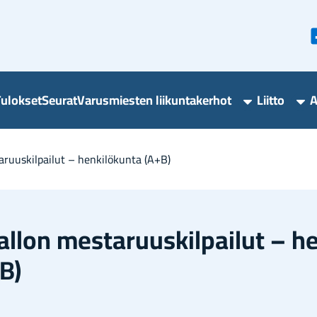
u­lok­set
Seu­rat
Va­rus­mies­ten lii­kun­ta­ker­hot
Liit­to
A
Varusmieste
Lii
liikuntakerho
ala
alasivut
a­ruus­kil­pai­lut – hen­ki­lö­kun­ta (A+B)
al­lon mes­ta­ruus­kil­pai­lut – he
B)