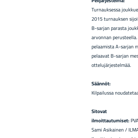
Pe­li­jär­jes­tel­mä:
Tur­nauk­ses­sa jouk­ku­e
2015 tur­nauk­sen si­joi­
B-​sarjan pa­ras­ta jouk­k
ar­von­nan pe­rus­teel­la
pe­laa­mis­ta A-​sarjan m
pe­laa­vat B-​sarjan mes­
ot­te­lu­jär­jes­tel­mää.
Sään­nöt:
Kil­pai­lus­sa nou­da­te
Si­to­vat
il­moit­tau­tu­mi­set:
PVAH
Sami Asi­kai­nen / IL­M