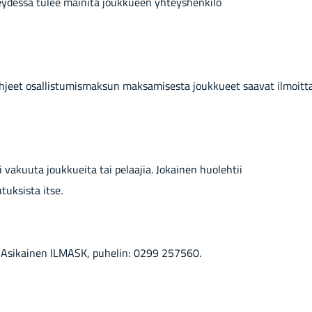
ey­des­sä tulee mai­ni­ta jouk­ku­een yh­teys­hen­ki­lö
eet osal­lis­tu­mis­mak­sun mak­sa­mi­ses­ta jouk­ku­eet saa­vat il­moit­t
 ei va­kuu­ta jouk­kuei­ta tai pe­laa­jia. Jo­kai­nen huo­leh­tii
­tuk­sis­ta itse.
mi Asi­kai­nen IL­MASK, pu­he­lin: 0299 257560.