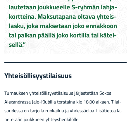
lau­te­taan jouk­ku­eel­le S-​ryhmän lah­ja­
kort­tei­na. Mak­su­ta­pa­na ol­ta­va yh­teis­
las­ku, joka mak­se­taan joko en­nak­koon
tai pai­kan pääl­lä joko kor­til­la tai kä­tei­
sel­lä.”
Yh­tei­söl­li­syys­ti­lai­suus
Tur­nauk­sen yh­tei­söl­li­syys­ti­lai­suus jär­jes­te­tään Sokos
Alexandrassa Jalo-​Klubilla tors­tai­na klo 18.00 al­kaen. Ti­lai­
suu­des­sa on tar­jol­la ruo­kai­lua ja yh­des­sä­oloa. Li­sä­tie­toa lä­
he­te­tään jouk­ku­een yh­teys­hen­ki­löl­le.