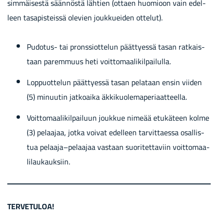
sim­mäi­ses­tä sään­nös­tä läh­tien (ot­taen huo­mioon vain edel­
leen ta­sa­pis­teis­sä ole­vien jouk­kuei­den ot­te­lut).
Pudotus-​ tai prons­siot­te­lun päät­tyes­sä tasan rat­kais­
taan pa­rem­muus heti voit­to­maa­li­kil­pai­lul­la.
Lop­puot­te­lun päät­tyes­sä tasan pe­la­taan ensin vii­den
(5) mi­nuu­tin jat­koai­ka äk­ki­kuo­le­ma­pe­ri­aat­teel­la.
Voit­to­maa­li­kil­pai­luun jouk­kue ni­me­ää etu­kä­teen kolme
(3) pe­laa­jaa, jotka voi­vat edel­leen tar­vit­taes­sa osal­lis­
tua pe­laa­ja–pe­laa­jaa vas­taan suo­ri­tet­ta­viin voit­to­maa­
li­lau­kauk­siin.
TER­VE­TU­LOA!