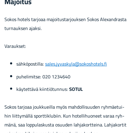
Ma­joi­tus
Sokos ho­tels tar­jo­aa ma­joi­tus­tar­jouk­sen Sokos Alexandrasta
tur­nauk­sen ajak­si.
Va­rauk­set:
säh­kö­pos­til­la:
sales.jy­vas­ky­la@so­kos­ho­tels.fi
pu­he­li­mit­se: 020 1234640
käy­tet­tä­vä kiin­tiö­tun­nus:
SOTUL
Sokos tar­jo­aa jouk­kueil­la myös mah­dol­li­suu­den ryh­mäe­tui­
hin liit­ty­mäl­lä sport­tiklu­biin. Kun ho­tel­li­huo­neet varaa ryh­
mä­nä, saa lop­pu­las­kus­ta osuu­den lah­ja­kort­tei­na. Lah­ja­kor­tit