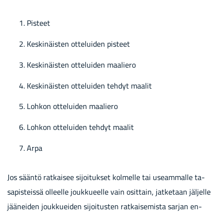
Pis­teet
Kes­ki­näis­ten ot­te­lui­den pis­teet
Kes­ki­näis­ten ot­te­lui­den maa­lie­ro
Kes­ki­näis­ten ot­te­lui­den teh­dyt maa­lit
Loh­kon ot­te­lui­den maa­lie­ro
Loh­kon ot­te­lui­den teh­dyt maa­lit
Arpa
Jos sään­tö rat­kai­see si­joi­tuk­set kol­mel­le tai useam­mal­le ta­
sa­pis­teis­sä ol­leel­le jouk­ku­eel­le vain osit­tain, jat­ke­taan jäl­jel­le
jää­nei­den jouk­kuei­den si­joi­tus­ten rat­kai­se­mis­ta sar­jan en­