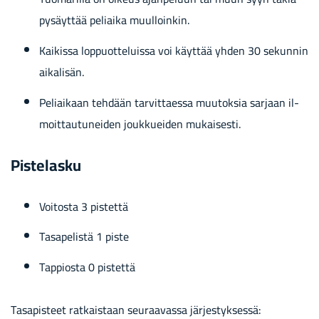
py­säyt­tää pe­liai­ka muul­loin­kin.
Kai­kis­sa lop­puot­te­luis­sa voi käyt­tää yhden 30 se­kun­nin
ai­ka­li­sän.
Pe­liai­kaan teh­dään tar­vit­taes­sa muu­tok­sia sar­jaan il­
moit­tau­tu­nei­den jouk­kuei­den mu­kai­ses­ti.
Pis­te­las­ku
Voi­tos­ta 3 pis­tet­tä
Ta­sa­pe­lis­tä 1 piste
Tap­pios­ta 0 pis­tet­tä
Ta­sa­pis­teet rat­kais­taan seu­raa­vas­sa jär­jes­tyk­ses­sä: