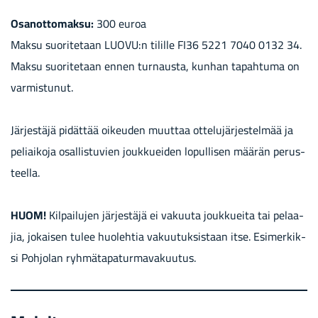
Osan­ot­to­mak­su:
300 euroa
Maksu suo­ri­te­taan LUOVU:n ti­lil­le FI36 5221 7040 0132 34.
Maksu suo­ri­te­taan ennen tur­naus­ta, kun­han ta­pah­tu­ma on
var­mis­tu­nut.
Jär­jes­tä­jä pi­dät­tää oi­keu­den muut­taa ot­te­lu­jär­jes­tel­mää ja
pe­liai­ko­ja osal­lis­tu­vien jouk­kuei­den lo­pul­li­sen mää­rän pe­rus­
teel­la.
HUOM!
Kil­pai­lu­jen jär­jes­tä­jä ei va­kuu­ta jouk­kuei­ta tai pe­laa­
jia, jo­kai­sen tulee huo­leh­tia va­kuu­tuk­sis­taan itse. Esi­mer­kik­
si Poh­jo­lan ryh­mä­ta­pa­tur­ma­va­kuu­tus.