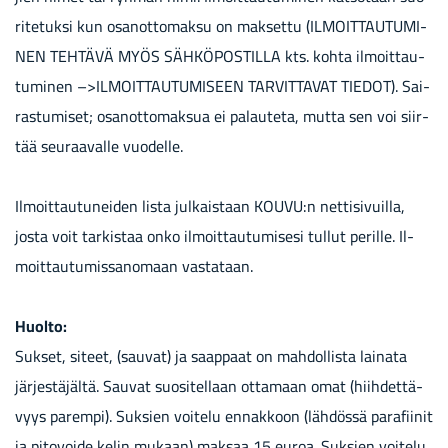
ri­te­tuk­si kun osan­ot­to­mak­su on mak­set­tu (IL­MOIT­TAU­TU­MI­
NEN TEH­TÄ­VÄ MYÖS SÄH­KÖ­POS­TIL­LA kts. kohta il­moit­tau­
tu­mi­nen –>IL­MOIT­TAU­TU­MI­SEEN TAR­VIT­TA­VAT TIE­DOT). Sai­
ras­tu­mi­set; osan­ot­to­mak­sua ei pa­lau­te­ta, mutta sen voi siir­
tää seu­raa­val­le vuo­del­le.
Il­moit­tau­tu­nei­den lista jul­kais­taan KOUVU:n net­ti­si­vuil­la,
josta voit tar­kis­taa onko il­moit­tau­tu­mi­se­si tul­lut pe­ril­le. Il­
moit­tau­tu­mis­sa­no­maan vas­ta­taan.
Huol­to:
Suk­set, si­teet, (sau­vat) ja saap­paat on mah­dol­lis­ta lai­na­ta
jär­jes­tä­jäl­tä. Sau­vat suo­si­tel­laan ot­ta­maan omat (hiih­det­tä­
vyys pa­rem­pi). Suk­sien voi­te­lu en­nak­koon (läh­dös­sä pa­ra­fii­nit
ja pi­to­voi­de kelin mu­kaan) mak­saa 15 euroa. Suk­sien voi­te­lu