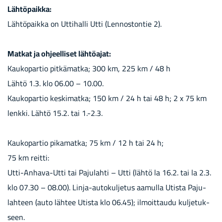
Läh­tö­paik­ka:
Läh­tö­paik­ka on Ut­ti­hal­li Utti (Len­nos­ton­tie 2).
Mat­kat ja oh­jeel­li­set läh­tö­ajat:
Kau­ko­par­tio pit­kä­mat­ka; 300 km, 225 km / 48 h
Lähtö 1.3. klo 06.00 – 10.00.
Kau­ko­par­tio kes­ki­mat­ka; 150 km / 24 h tai 48 h; 2 x 75 km
lenk­ki. Lähtö 15.2. tai 1.-2.3.
Kau­ko­par­tio pi­ka­mat­ka; 75 km / 12 h tai 24 h;
75 km reit­ti:
Utti-​Anhava-Utti tai Pa­ju­lah­ti – Utti (lähtö la 16.2. tai la 2.3.
klo 07.30 – 08.00). Linja-​autokuljetus aa­mul­la Utis­ta Pa­ju­
lah­teen (auto läh­tee Utis­ta klo 06.45); il­moit­tau­du kul­je­tuk­
seen.