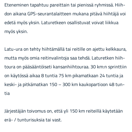
Ete­ne­mi­nen ta­pah­tuu pa­reit­tain tai pie­nis­sä ryh­mis­sä. Hiih­
don ai­ka­na GPS-​seurantalaitteen mu­ka­na pi­tä­vä hiih­tä­jä voi
edetä myös yksin. La­tu­ret­keen osal­lis­tu­vat voi­vat liik­kua
myös yksin.
Latu-​ura on tehty hiih­tä­mäl­lä tai rei­til­le on ajet­tu kelk­kau­ra,
mutta myös omia rei­tin­va­lin­to­ja saa tehdä. La­tu­ret­ken hiih­
tou­ra on pää­sään­töi­se­ti kan­san­hiih­tou­raa. 30 km:n sprint­tiin
on käy­tös­sä aikaa 8 tun­tia 75 km pi­ka­mat­kaan 24 tun­tia ja
keski-​ ja pit­kä­mat­kan 150 – 300 km kau­ko­par­tioon 48 tun­
tia
Jär­jes­tä­jän toi­vo­mus on, että yli 150 km rei­teil­lä käy­te­tään
erä- / tun­tu­ri­suk­sia tai vast.