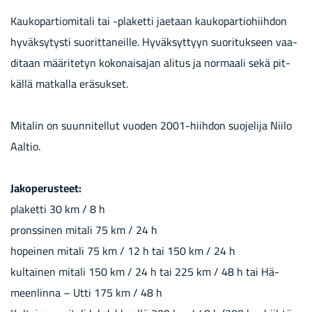
Kau­ko­par­tio­mi­ta­li tai -​plaketti jae­taan kau­ko­par­tio­hiih­don
hy­väk­sy­tys­ti suo­rit­ta­neil­le. Hy­väk­syt­tyyn suo­ri­tuk­seen vaa­
di­taan mää­ri­te­tyn ko­ko­nai­sa­jan ali­tus ja nor­maa­li sekä pit­
käl­lä mat­kal­la erä­suk­set.
Mi­ta­lin on suun­ni­tel­lut vuo­den 2001-​hiihdon suo­je­li­ja Niilo
Aal­tio.
Ja­ko­pe­rus­teet:
pla­ket­ti 30 km / 8 h
prons­si­nen mi­ta­li 75 km / 24 h
ho­pei­nen mi­ta­li 75 km / 12 h tai 150 km / 24 h
kul­tai­nen mi­ta­li 150 km / 24 h tai 225 km / 48 h tai Hä­
meen­lin­na – Utti 175 km / 48 h