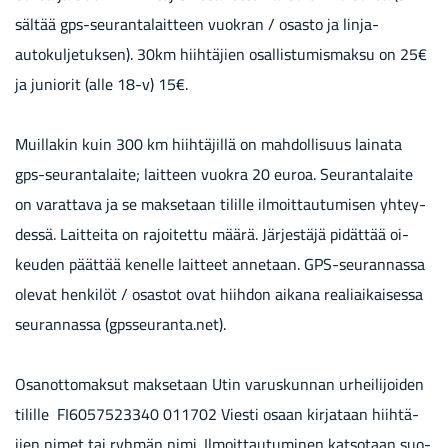
säl­tää gps-​seurantalaitteen vuo­kran / osas­to ja linja-​
autokuljetuksen). 30km hiih­tä­jien osal­lis­tu­mis­mak­su on 25€
ja ju­nio­rit (alle 18-v) 15€.
Muil­la­kin kuin 300 km hiih­tä­jil­lä on mah­dol­li­suus lai­na­ta
gps-​seurantalaite; lait­teen vuo­kra 20 euroa. Seu­ran­ta­lai­te
on va­rat­ta­va ja se mak­se­taan ti­lil­le il­moit­tau­tu­mi­sen yh­tey­
des­sä. Lait­tei­ta on ra­joi­tet­tu määrä. Jär­jes­tä­jä pi­dät­tää oi­
keu­den päät­tää ke­nel­le lait­teet an­ne­taan. GPS-​seurannassa
ole­vat hen­ki­löt / osas­tot ovat hiih­don ai­ka­na rea­liai­kai­ses­sa
seu­ran­nas­sa (gps­seu­ran­ta.net).
Osan­ot­to­mak­sut mak­se­taan Utin va­rus­kun­nan ur­hei­li­joi­den
ti­lil­le FI6057523340 011702 Vies­ti osaan kir­ja­taan hiih­tä­
jien nimet tai ryh­män nimi. Il­moit­tau­tu­mi­nen kat­so­taan suo­