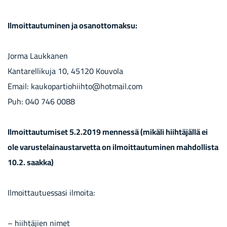
Il­moit­tau­tu­mi­nen ja osan­ot­to­mak­su:
Jorma Lauk­ka­nen
Kan­ta­rel­li­ku­ja 10, 45120 Kou­vo­la
Email: kau­ko­par­tio­hiih­to@hot­mail.com
Puh: 040 746 0088
Il­moit­tau­tu­mi­set 5.2.2019 men­nes­sä (mi­kä­li hiih­tä­jäl­lä ei
ole va­rus­te­lai­naus­tar­vet­ta on il­moit­tau­tu­mi­nen mah­dol­lis­ta
10.2. saak­ka)
Il­moit­tau­tues­sa­si il­moi­ta:
– hiih­tä­jien nimet