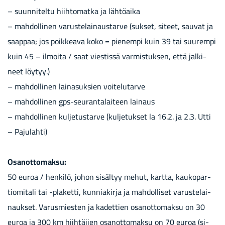
– suun­ni­tel­tu hiih­to­mat­ka ja läh­tö­ai­ka
– mah­dol­li­nen va­rus­te­lai­naus­tar­ve (suk­set, si­teet, sau­vat ja
saap­paa; jos poik­kea­va koko = pie­nem­pi kuin 39 tai suu­rem­pi
kuin 45 – il­moi­ta / saat vies­tis­sä var­mis­tuk­sen, että jal­ki­
neet löy­tyy.)
– mah­dol­li­nen lai­na­suk­sien voi­te­lu­tar­ve
– mah­dol­li­nen gps-​seurantalaiteen lai­naus
– mah­dol­li­nen kul­je­tus­tar­ve (kul­je­tuk­set la 16.2. ja 2.3. Utti
– Pa­ju­lah­ti)
Osan­ot­to­mak­su:
50 euroa / hen­ki­lö, johon si­säl­tyy mehut, kart­ta, kau­ko­par­
tio­mi­ta­li tai -​plaketti, kun­nia­kir­ja ja mah­dol­li­set va­rus­te­lai­
nauk­set. Va­rus­mies­ten ja ka­det­tien osan­ot­to­mak­su on 30
euroa ja 300 km hiih­tä­jien osan­ot­to­mak­su on 70 euroa (si­