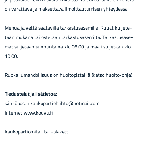
on va­rat­ta­va ja mak­set­ta­va il­moit­tau­tu­mi­sen yh­tey­des­sä.
Mehua ja vettä saa­ta­vil­la tar­kas­tus­a­se­mil­la. Ruuat kul­je­te­
taan mu­ka­na tai os­te­taan tar­kas­tus­a­se­mil­ta. Tar­kas­tus­a­se­
mat sul­je­taan sun­nun­tai­na klo 08.00 ja maali sul­je­taan klo
10.00.
Ruo­kai­lu­mah­dol­li­suus on huol­to­pis­teil­lä (katso huolto-​ohje).
Tie­dus­te­lut ja li­sä­tie­toa:
säh­kö­pos­ti: kau­ko­par­tio­hiih­to@hot­mail.com
In­ter­net www.kouvu.fi
Kau­ko­par­tio­mi­ta­li tai -​plaketti