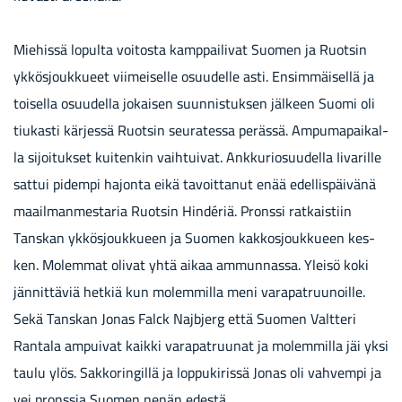
Mie­his­sä lo­pul­ta voi­tos­ta kamp­pai­li­vat Suo­men ja Ruot­sin
yk­kös­jouk­ku­eet vii­mei­sel­le osuu­del­le asti. En­sim­mäi­sel­lä ja
toi­sel­la osuu­del­la jo­kai­sen suun­nis­tuk­sen jäl­keen Suomi oli
tiu­kas­ti kär­jes­sä Ruot­sin seu­ra­tes­sa pe­räs­sä. Am­pu­ma­pai­kal­
la si­joi­tuk­set kui­ten­kin vaih­tui­vat. Ank­ku­rio­suu­del­la Ii­va­ril­le
sat­tui pi­dem­pi ha­jon­ta eikä ta­voit­ta­nut enää edel­lis­päi­vä­nä
maa­il­man­mes­ta­ria Ruot­sin Hindériä. Prons­si rat­kais­tiin
Tans­kan yk­kös­jouk­ku­een ja Suo­men kak­kos­jouk­ku­een kes­
ken. Mo­lem­mat oli­vat yhtä aikaa am­mun­nas­sa. Ylei­sö koki
jän­nit­tä­viä het­kiä kun mo­lem­mil­la meni va­ra­pat­ruu­noil­le.
Sekä Tans­kan Jonas Falck Najb­jerg että Suo­men Valt­te­ri
Ran­ta­la am­pui­vat kaik­ki va­ra­pat­ruu­nat ja mo­lem­mil­la jäi yksi
taulu ylös. Sak­ko­rin­gil­lä ja lop­pu­ki­ris­sä Jonas oli vah­vem­pi ja
vei prons­sia Suo­men nenän edes­tä.