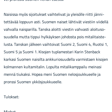
Nai­sis­sa myös si­joi­tuk­set vaih­te­li­vat ja ylei­söl­le riit­ti jän­ni­
tet­tä­vää lop­puun asti. Suo­men nai­set läh­ti­vät vies­tiin vii­del­lä
vah­val­la nais­pa­ril­la. Tans­ka aloit­ti vies­tin vah­vas­ti aloi­tuso­
suu­del­la mutta tip­pui hyl­käyk­sen joh­dos­ta pois mi­ta­li­tais­te­
lus­ta. Tans­kan jäl­keen vaih­toi­vat Suomi 2, Suomi 4, Ruot­si 1,
Suomi 5 ja Suomi 1. Ki­so­jen tupla­mes­ta­ri Karin Sten­back
kar­ka­si Suo­men nai­sil­ta ank­ku­rio­suu­del­la var­mis­taen ki­so­jen
kol­man­nen kul­ta­mi­ta­lin. Lo­pul­ta mi­ta­li­kamp­pai­lu mei­na­si
mennä tiu­kak­si. Hopea meni Suo­men ne­los­jouk­ku­eel­le ja
prons­si Suo­men yk­kös­jouk­ku­eel­le.
Tu­lok­set:
Mie­het