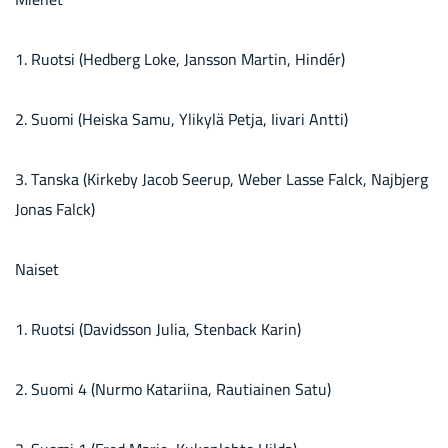
1. Ruot­si (Hed­berg Loke, Jans­son Mar­tin, Hindér)
2. Suomi (Heis­ka Samu, Yli­ky­lä Petja, Ii­va­ri Antti)
3. Tans­ka (Kir­ke­by Jacob See­rup, Weber Lasse Falck, Najb­jerg
Jonas Falck)
Nai­set
1. Ruot­si (Da­vids­son Julia, Sten­back Karin)
2. Suomi 4 (Nurmo Ka­ta­rii­na, Rau­tiai­nen Satu)