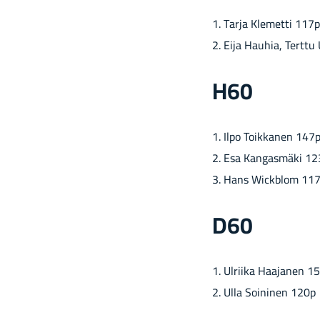
1. Tarja Kle­met­ti 117p
2. Eija Hau­hia, Tert­tu
H60
1. Ilpo Toik­ka­nen 147
2. Esa Kan­gas­mä­ki 1
3. Hans Wickblom 11
D60
1. Ul­rii­ka Haa­ja­nen 1
2. Ulla Soi­ni­nen 120p