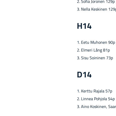
2. Sofia Jo­ro­nen 129p
3. Nella Kes­ki­nen 129
H14
1. Eetu Mu­ho­nen 90p
2. El­me­ri Lång 81p
3. Sisu Soi­ni­nen 73p
D14
1. Kert­tu Ra­ja­la 57p
2. Lin­nea Poh­jo­la 54p
3. Aino Kos­ki­nen, Saa