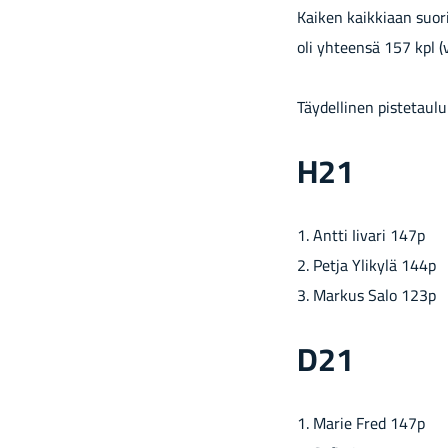
Kaiken kaikkiaan suori
oli yhteensä 157 kpl (
Täydellinen pistetauluk
H21
1. Antti Ii­va­ri 147p
2. Petja Yli­ky­lä 144p
3. Mar­kus Salo 123p
D21
1. Marie Fred 147p