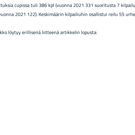
tuksia cupissa tuli 386 kpl (vuonna 2021 331 suoritusta 7 kilpailuss
vuonna 2021 122). Keskimäärin kilpailiuhin osallistui reilu 55 urhei
ko löytyy erillisenä liitteenä artikkelin lopusta: