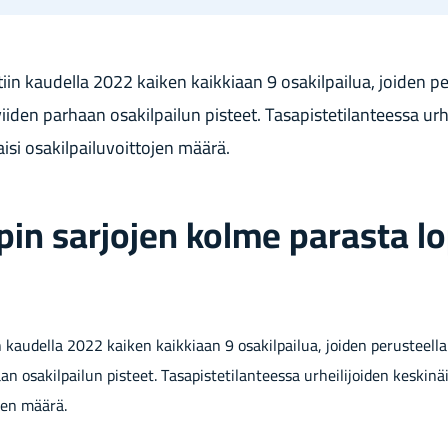
n kau­del­la 2022 kai­ken kaik­ki­aan 9 osa­kil­pai­lua, joi­den pe­
 vii­den par­haan osa­kil­pai­lun pis­teet. Ta­sa­pis­te­ti­lan­tees­sa ur­h
ai­si osa­kil­pai­lu­voit­to­jen määrä.
in sar­jo­jen kolme pa­ras­ta lo
au­del­la 2022 kai­ken kaik­ki­aan 9 osa­kil­pai­lua, joi­den pe­rus­teel­la k
n osa­kil­pai­lun pis­teet. Ta­sa­pis­te­ti­lan­tees­sa ur­hei­li­joi­den kes­ki­nä
to­jen määrä.