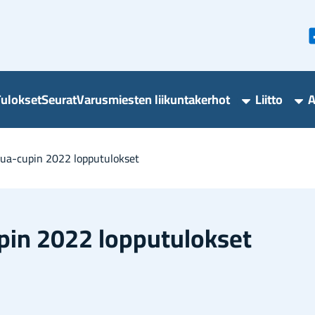
u­lok­set
Seu­rat
Va­rus­mies­ten lii­kun­ta­ker­hot
Liit­to
A
Varusmieste
Lii
liikuntakerho
ala
alasivut
ua-​cupin 2022 lop­pu­tu­lok­set
in 2022 lop­pu­tu­lok­set