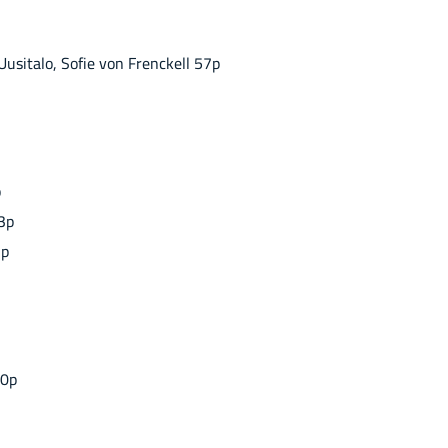
 Uusi­ta­lo, Sofie von Frenc­kell 57p
p
23p
7p
50p