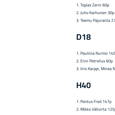
1. To­pias Zerni 60p
2. Juho Kar­hu­nen 30p
3. Teemu Pa­ju­ran­ta 2
D18
1. Pau­lii­na Nurmo 14
2. Enni Pet­re­lius 60p
3. Iiris Karp­pi, Minea
H40
1. Pon­tus Fred 147p
2. Mikko Vä­li­vir­ta 125