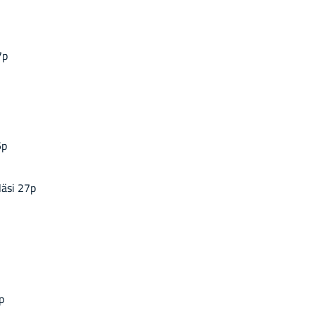
7p
5p
 Näsi 27p
p