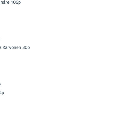
n Snåre 106p
p
a Kar­vo­nen 30p
p
4p