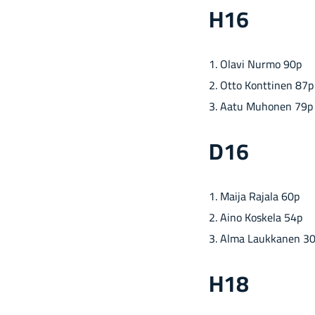
H16
1. Olavi Nurmo 90p
2. Otto Kont­ti­nen 87p
3. Aatu Mu­ho­nen 79p
D16
1. Maija Ra­ja­la 60p
2. Aino Kos­ke­la 54p
3. Alma Lauk­ka­nen 3
H18