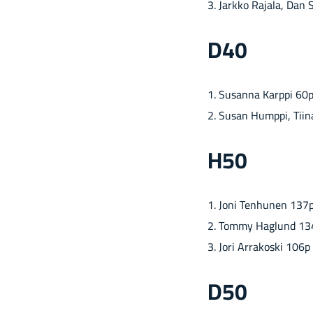
3. Jark­ko Ra­ja­la, Da
D40
1. Susan­na Karp­pi 60
2. Susan Hump­pi, Tiin
H50
1. Joni Ten­hu­nen 137
2. Tommy Haglund 13
3. Jori Ar­ra­kos­ki 106p
D50