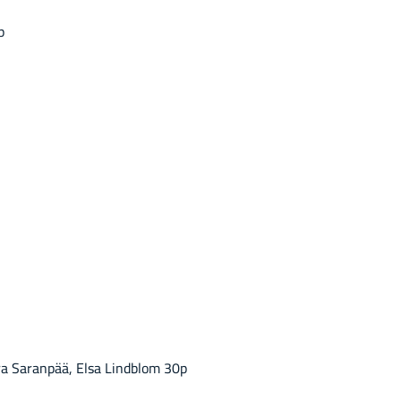
p
ra Sa­ran­pää, Elsa Lind­blom 30p