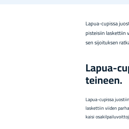
Lapua-​cupissa juos­tii
pis­tei­siin las­ket­tiin
sen si­joi­tuk­sen rat­k
Lapua-​cup
tei­neen.
Lapua-​cupissa juos­tiin k
las­ket­tiin vii­den par­haa
kai­si osa­kil­pai­lu­voit­