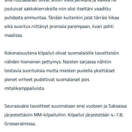
joutuivat sakkokierroksille niin olisi itseltäni vaadittu
puhdasta ammuntaa. Tänään kuitenkin jalat tärräsi liikaa
eikä suoritus riittänyt pronssia parempaan, Iivari pohti
maalissa.
Kokonaisuutena kilpailut olivat suomalaisille tavoitteisiin
nähden hienoinen pettymys. Naisten sarjassa nähtiin
loistavia suorituksia mutta miesten puolella yksittäiset
pienet virheet pudottivat suomalaiset pois
mitalikamppailuista.
Seuraavaksi tavoitteet suunnataan ensi vuoteen ja Saksassa
järjestettäviin MM-kilpailuihin. Kilpailut järjestetään 4.-7.8.
Grosseralmissa.