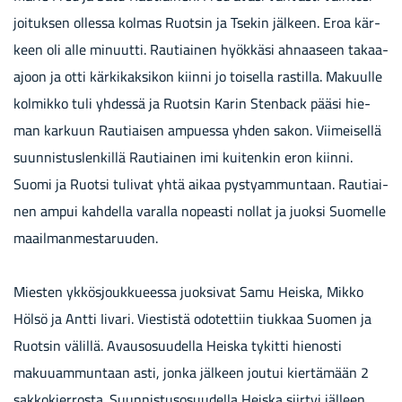
joi­tuk­sen ol­les­sa kol­mas Ruot­sin ja Tse­kin jäl­keen. Eroa kär­
keen oli alle mi­nuut­ti. Rau­tiai­nen hyök­kä­si ah­naa­seen takaa-​
ajoon ja otti kär­ki­kak­si­kon kiin­ni jo toi­sel­la ras­til­la. Ma­kuul­le
kol­mik­ko tuli yh­des­sä ja Ruot­sin Karin Sten­back pääsi hie­
man kar­kuun Rau­tiai­sen am­pues­sa yhden sakon. Vii­mei­sel­lä
suun­nis­tus­len­kil­lä Rau­tiai­nen imi kui­ten­kin eron kiin­ni.
Suomi ja Ruot­si tu­li­vat yhtä aikaa pys­ty­am­mun­taan. Rau­tiai­
nen ampui kah­del­la va­ral­la no­peas­ti nol­lat ja juok­si Suo­mel­le
maa­il­man­mes­ta­ruu­den.
Miesten ykkösjoukkueessa juoksivat Samu Heiska, Mikko
Hölsö ja Antti Iivari. Viestistä odotettiin tiukkaa Suomen ja
Ruotsin välillä. Avausosuudella Heiska tykitti hienosti
makuuammuntaan asti, jonka jälkeen joutui kiertämään 2
sakkokierrosta. Suunnistusosuudella Heiska siirtyi jälleen