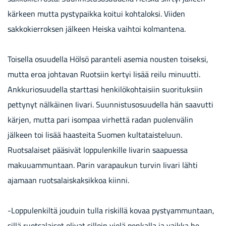
kärkeen mutta pystypaikka koitui kohtaloksi. Viiden
sakkokierroksen jälkeen Heiska vaihtoi kolmantena.
Toisella osuudella Hölsö paranteli asemia nousten toiseksi,
mutta eroa johtavan Ruotsiin kertyi lisää reilu minuutti.
Ankkuriosuudella starttasi henkilökohtaisiin suorituksiin
pettynyt nälkäinen Iivari. Suunnistusosuudella hän saavutti
kärjen, mutta pari isompaa virhettä radan puolenvälin
jälkeen toi lisää haasteita Suomen kultataisteluun.
Ruotsalaiset pääsivät loppulenkille Iivarin saapuessa
makuuammuntaan. Parin varapaukun turvin Iivari lähti
ajamaan ruotsalaiskaksikkoa kiinni.
-Loppulenkiltä jouduin tulla riskillä kovaa pystyammuntaan,
sillä ruotsalaiset olivat silloin vielä penkalla ja vaikka he