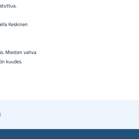
istuttua.
ella Keskinen
jäs. Miesten vahva
sön kuudes.
uo­
iir­
en
yt
o­
oi­