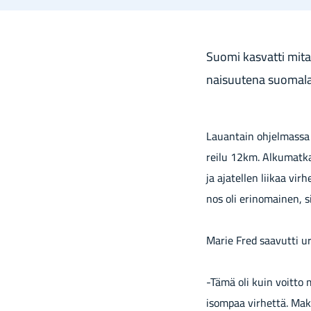
Suomi kas­vat­ti mi­ta­
nai­suu­te­na suo­ma­la
Lau­an­tain oh­jel­mas­sa
reilu 12km. Al­ku­mat­kan 
ja aja­tel­len lii­kaa vir
nos oli erin­omai­nen, si
Marie Fred saavutti u
-Tämä oli kuin voitto 
isompaa virhettä. Mak