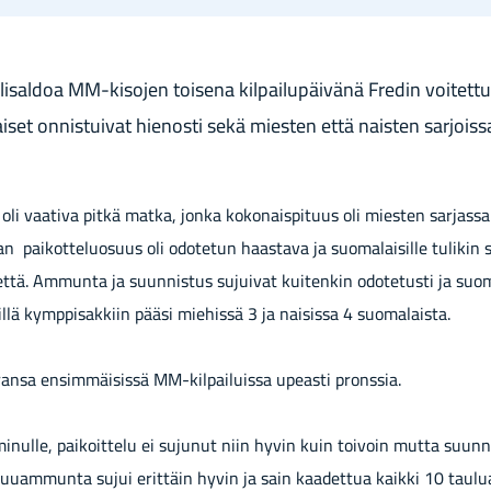
li­sal­doa MM-​kisojen toi­se­na kil­pai­lu­päi­vä­nä Fre­din voi­tet­
i­set on­nis­tui­vat hie­nos­ti sekä mies­ten että nais­ten sar­jois­s
 oli vaa­ti­va pitkä matka, jonka ko­ko­nais­pi­tuus oli mies­ten sar­jas­
pai­kot­te­luo­suus oli odo­te­tun haas­ta­va ja suo­ma­lai­sil­le tu­li­kin 
­het­tä. Am­mun­ta ja suun­nis­tus su­jui­vat kui­ten­kin odo­te­tus­ti ja suo­
llä kymp­pi­sak­kiin pääsi mie­his­sä 3 ja nai­sis­sa 4 suo­ma­lais­ta.
ransa ensimmäisissä MM-kilpailuissa upeasti pronssia.
minulle, paikoittelu ei sujunut niin hyvin kuin toivoin mutta suunn
uuammunta sujui erittäin hyvin ja sain kaadettua kaikki 10 taulua