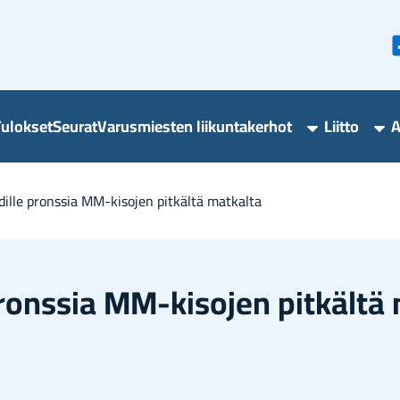
u­lok­set
Seu­rat
Va­rus­mies­ten lii­kun­ta­ker­hot
Liit­to
A
Varusmieste
Lii
liikuntakerho
ala
alasivut
dil­le prons­sia MM-​kisojen pit­käl­tä mat­kal­ta
prons­sia MM-​kisojen pit­käl­tä 