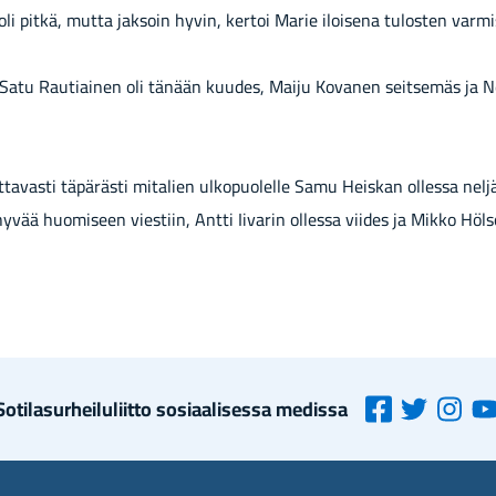
 oli pitkä, mutta jaksoin hyvin, kertoi Marie iloisena tulosten varm
i Satu Rautiainen oli tänään kuudes, Maiju Kovanen seitsemäs ja N
ettavasti täpärästi mitalien ulkopuolelle Samu Heiskan ollessa nel
yvää huomiseen viestiin, Antti Iivarin ollessa viides ja Mikko Höl
So­ti­la­sur­hei­lu­liit­to so­si­aa­li­ses­sa me­dis­sa
Suo­
(siir­
Suo­
(siir­
Suo­
(siir­
S
(s
men
ryt
men
ryt
men
ryt
m
r
So­
toi­
So­
toi­
So­
toi­
S
t