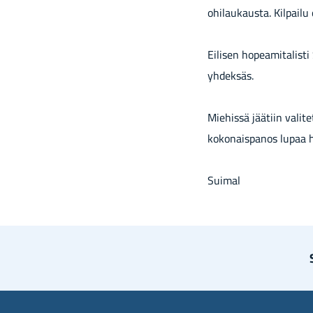
ohilaukausta. Kilpailu
Eilisen hopeamitalist
yhdeksäs.
Miehissä jäätiin valit
kokonaispanos lupaa h
Suimal