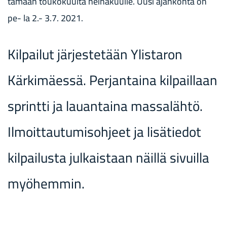
tä­mään tou­ko­kuul­ta hei­nä­kuul­le. Uusi ajan­koh­ta on
pe- la 2.- 3.7. 2021.
Kilpailut järjestetään Ylistaron
Kärkimäessä. Perjantaina kilpaillaan
sprintti ja lauantaina massalähtö.
Ilmoittautumisohjeet ja lisätiedot
kilpailusta julkaistaan näillä sivuilla
myöhemmin.