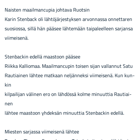
Nais­ten maa­il­mancu­pia joh­ta­va Ruot­sin
Karin Sten­back oli läh­tö­jär­jes­tyk­sen ar­von­nas­sa on­net­ta­ren
suo­sios­sa, sillä hän pää­see läh­te­mään tai­pa­leel­leen sar­jan­sa
vii­mei­se­nä.
Sten­bac­kin edel­lä maas­toon pää­see
Riik­ka Kal­lio­maa. Maa­il­mancu­pin toi­sen sijan val­lan­nut Satu
Rau­tiai­nen läh­tee mat­kaan nel­jän­nek­si vii­mei­se­nä. Kun kun­
kin
kil­pai­li­jan vä­li­nen ero on läh­dös­sä kolme mi­nuut­tia Rau­tiai­
nen
läh­tee maas­toon yh­dek­sän mi­nuut­tia Sten­bac­kin edel­lä.
Mies­ten sar­jas­sa vii­mei­se­nä läh­tee